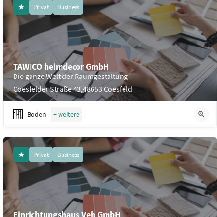
Privat
Business
TAWICO heimdecor GmbH
Die ganze Welt der Raumgestaltung
Coesfelder Straße 43,48653 Coesfeld
Boden
Privat
Business
Einrichtungshaus Veh GmbH