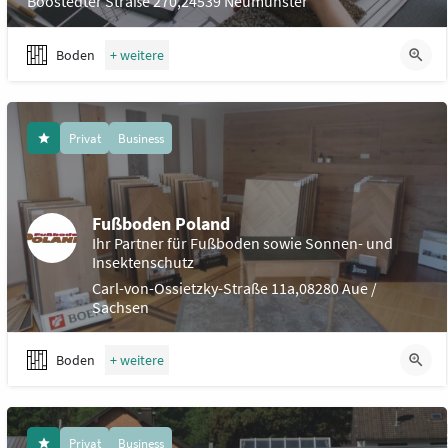
Boostedter Straße 270,24539 Neumünster
Boden
Privat
Business
Fußboden Poland
Ihr Partner für Fußboden sowie Sonnen- und
Insektenschutz
Carl-von-Ossietzky-Straße 11a,08280 Aue /
Sachsen
Boden
Privat
Business