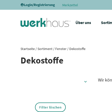
Login/Registrierung
Merkzettel
Über uns
Sorti
Startseite
/
Sortiment
/
Fenster
/ Dekostoffe
Dekostoffe
Wir kön
Filter löschen