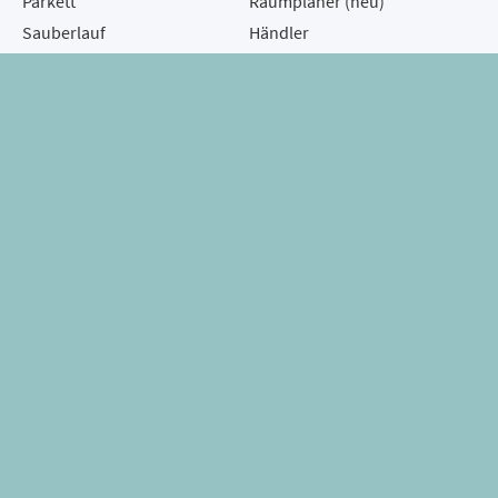
Parkett
Raumplaner (neu)
Sauberlauf
Händler
Teppichboden
Geschäftskunden
Vinylboden
Magazin
Dekostoffe
Kontakt
Tapete
Laminatboden
Gardine
Plissee
Kunstrasen
Mit dem Newsletter immer informiert!
Abonnieren Sie unseren Newsletter und erfahren Sie als
Erste/r von unseren Neuigkeiten, sobald wir unseren
Newsletter starten.