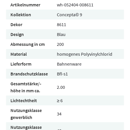
Artikelnummer
wh-052404-008611
Kollektion
Concepta© 9
Dekor
8611
Design
Blau
Abmessung in cm
200
Material
homogenes Polyvinylchlorid
Lieferform
Bahnenware
Brandschutzklasse
Bfl-s1
Gesamtstärke/-
2.00
höhe in mm ca.
Lichtechtheit
≥ 6
Nutzungsklasse
34
gewerblich
Nutzungsklasse