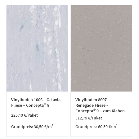
Vinylboden 1006 – Octavia
Vinylboden 8607 –
©
Fliese – Concepta
8
Renegade Fliese –
©
Concepta
9 – zum Kleben
225,40
€
/Paket
312,79
€
/Paket
Grundpreis:
30,50
€
/
m²
Grundpreis:
60,50
€
/
m²