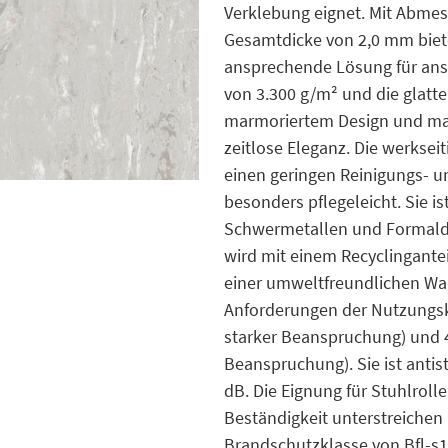
Verklebung eignet. Mit Abmes
Gesamtdicke von 2,0 mm biete
ansprechende Lösung für an
von 3.300 g/m² und die glatt
marmoriertem Design und mat
zeitlose Eleganz. Die werksei
einen geringen Reinigungs- u
besonders pflegeleicht. Sie is
Schwermetallen und Formaldeh
wird mit einem Recyclingantei
einer umweltfreundlichen Wahl
Anforderungen der Nutzungskl
starker Beanspruchung) und 43
Beanspruchung). Sie ist antist
dB. Die Eignung für Stuhlrol
Beständigkeit unterstreichen i
Brandschutzklasse von Bfl-s1