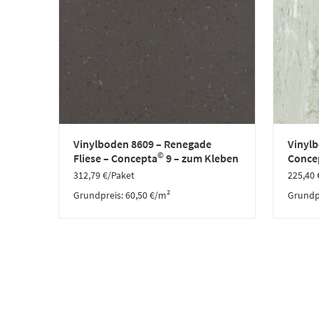
Vinylboden 8609 – Renegade
Vinylb
©
Fliese – Concepta
9 – zum Kleben
Conce
312,79
€
/Paket
225,40
Grundpreis:
60,50
€
/
m²
Grundp