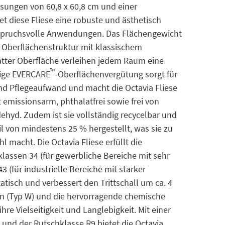
sungen von 60,8 x 60,8 cm und einer
t diese Fliese eine robuste und ästhetisch
spruchsvolle Anwendungen. Das Flächengewicht
e Oberflächenstruktur mit klassischem
ter Oberfläche verleihen jedem Raum eine
™
tige EVERCARE
-Oberflächenvergütung sorgt für
nd Pflegeaufwand und macht die Octavia Fliese
t emissionsarm, phthalatfrei sowie frei von
yd. Zudem ist sie vollständig recycelbar und
l von mindestens 25 % hergestellt, was sie zu
 macht. Die Octavia Fliese erfüllt die
assen 34 (für gewerbliche Bereiche mit sehr
 (für industrielle Bereiche mit starker
atisch und verbessert den Trittschall um ca. 4
len (Typ W) und die hervorragende chemische
hre Vielseitigkeit und Langlebigkeit. Mit einer
 und der Rutschklasse R9 bietet die Octavia