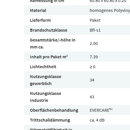
Abmessung in cm
60.80 x 60.80 x 0.20
Material
homogenes Polyviny
Lieferform
Paket
Brandschutzklasse
Bfl-s1
Gesamtstärke/-höhe in
2.00
mm ca.
Inhalt pro Paket m²
7.39
Lichtechtheit
≥ 6
Nutzungsklasse
34
gewerblich
Nutzungsklasse
43
Industrie
Oberflächenbehandlung
EVERCARE™
Trittschalldämmung
ca. 4 dB
Wärmeleitfähigkeit in