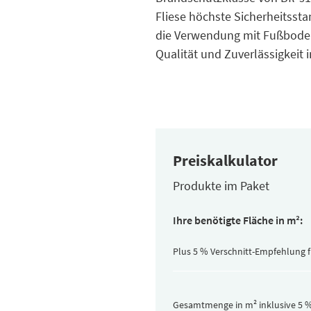
Fliese höchste Sicherheitsstand
die Verwendung mit Fußbodenhe
Qualität und Zuverlässigkeit 
Preiskalkulator
Produkte im Paket
Inhalt
Ihre benötigte Fläche in m²:
pro
Paket
(versteckt)
Plus 5 % Verschnitt-Empfehlung 
Gesamtmenge in m² inklusive 5 %