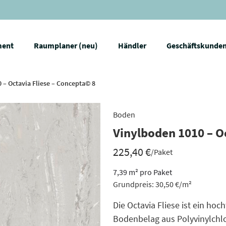
ment
Raumplaner (neu)
Händler
Geschäftskunde
 – Octavia Fliese – Concepta© 8
Boden
Vinylboden 1010 – O
225,40
€
/Paket
7,39
m²
pro Paket
Grundpreis:
30,50
€
/
m²
Die Octavia Fliese ist ein ho
Bodenbelag aus Polyvinylchlori