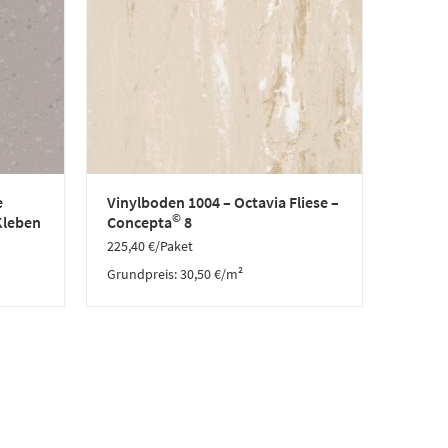
e
Vinylboden 1004 – Octavia Fliese –
©
Kleben
Concepta
8
225,40
€
/Paket
Grundpreis:
30,50
€
/
m²