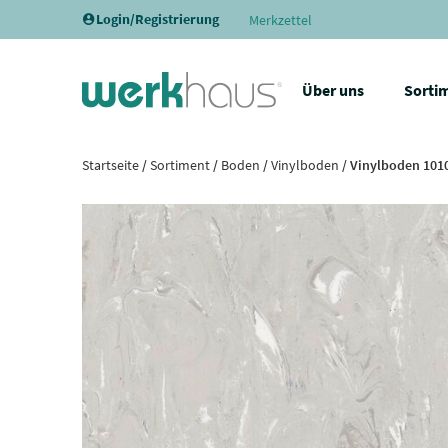
Login/Registrierung
Merkzettel
Über uns
Sorti
Startseite
/
Sortiment
/
Boden
/
Vinylboden
/ Vinylboden 1010