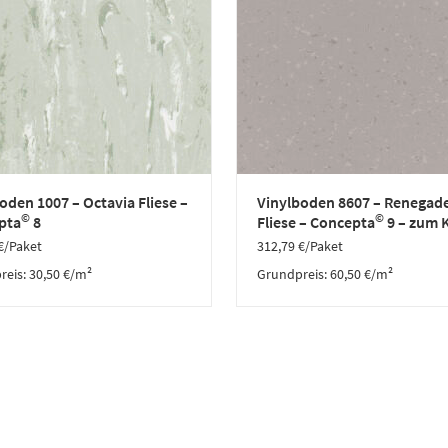
oden 1007 – Octavia Fliese –
Vinylboden 8607 – Renegad
©
©
pta
8
Fliese – Concepta
9 – zum 
€
/Paket
312,79
€
/Paket
reis:
30,50
€
/
m²
Grundpreis:
60,50
€
/
m²