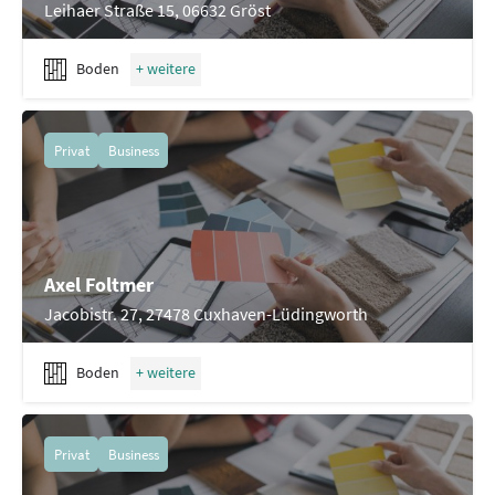
Leihaer Straße 15, 06632 Gröst
Boden
Privat
Business
Axel Foltmer
Jacobistr. 27, 27478 Cuxhaven-Lüdingworth
Boden
Privat
Business