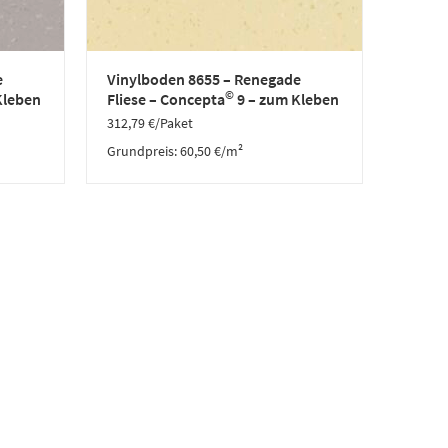
e
Vinylboden 8655 – Renegade
©
Kleben
Fliese – Concepta
9 – zum Kleben
312,79
€
/Paket
Grundpreis:
60,50
€
/
m²