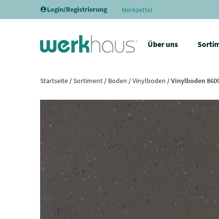
Login/Registrierung
Merkzettel
Über uns
Sorti
Startseite
/
Sortiment
/
Boden
/
Vinylboden
/ Vinylboden 860