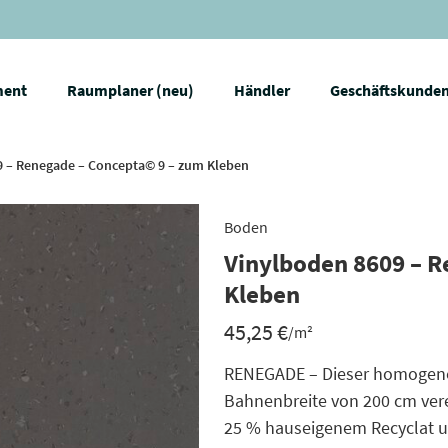
ment
Raumplaner (neu)
Händler
Geschäftskunde
9 – Renegade – Concepta© 9 – zum Kleben
Boden
Vinylboden 8609 – R
Kleben
45,25
€
/m²
RENEGADE – Dieser homogene 
Bahnenbreite von 200 cm verei
25 % hauseigenem Recyclat un