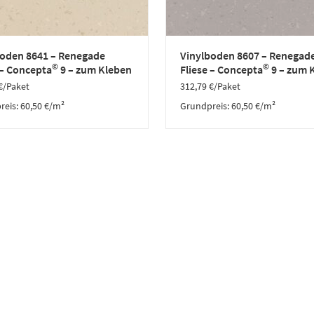
boden 8641 – Renegade
Vinylboden 8607 – Renegad
©
©
 – Concepta
9 – zum Kleben
Fliese – Concepta
9 – zum 
€
/Paket
312,79
€
/Paket
reis:
60,50
€
/
m²
Grundpreis:
60,50
€
/
m²