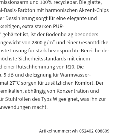
missionsarm und 100% recyclebar. Die glatte,
ni-Basis-Farbton mit harmonischen Akzent-Chips
ier Dessinierung sorgt für eine elegante und
seitigen, extra starken PUR-
-gehärtet ist, ist der Bodenbelag besonders
hengewicht von 2800 g/m² und einer Gesamtdicke
buste Lösung für stark beanspruchte Bereiche der
 höchste Sicherheitsstandards mit einem
nd einer Rutschhemmung von R10. Die
a. 5 dB und die Eignung für Warmwasser-
al 27°C sorgen für zusätzlichen Komfort. Der
hemikalien, abhängig von Konzentration und
für Stuhlrollen des Typs W geeignet, was ihn zur
e Anwendungen macht.
Artikelnummer:
wh-052402-008609