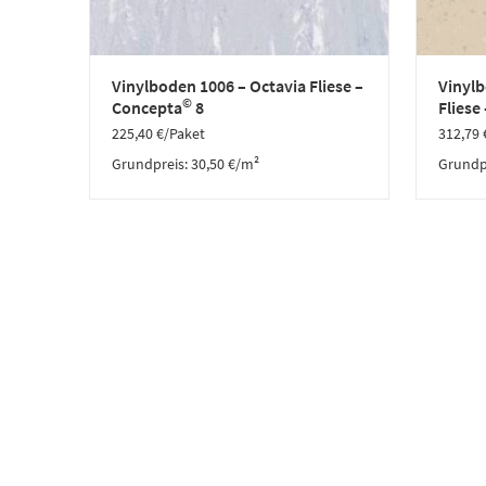
Vinylboden 1006 – Octavia Fliese –
Vinyl
©
Concepta
8
Fliese
225,40
€
/Paket
312,79
Grundpreis:
30,50
€
/
m²
Grundp