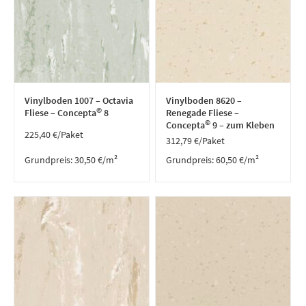
Vinylboden 1007 – Octavia
Vinylboden 8620 –
©
Fliese – Concepta
8
Renegade Fliese –
©
Concepta
9 – zum Kleben
225,40
€
/Paket
312,79
€
/Paket
Grundpreis:
30,50
€
/
m²
Grundpreis:
60,50
€
/
m²