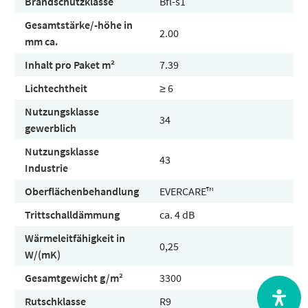
Brandschutzklasse
Bfl-s1
Gesamtstärke/-höhe in
2.00
mm ca.
Inhalt pro Paket m²
7.39
Lichtechtheit
≥ 6
Nutzungsklasse
34
gewerblich
Nutzungsklasse
43
Industrie
Oberflächenbehandlung
EVERCARE™
Trittschalldämmung
ca. 4 dB
Wärmeleitfähigkeit in
0,25
W/(mK)
Gesamtgewicht g/m²
3300
Rutschklasse
R9