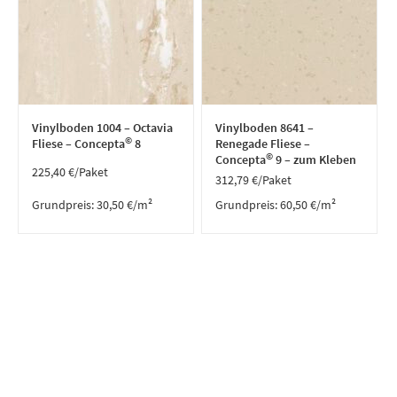
Vinylboden 1004 – Octavia
Vinylboden 8641 –
©
Fliese – Concepta
8
Renegade Fliese –
©
Concepta
9 – zum Kleben
225,40
€
/Paket
312,79
€
/Paket
Grundpreis:
30,50
€
/
m²
Grundpreis:
60,50
€
/
m²