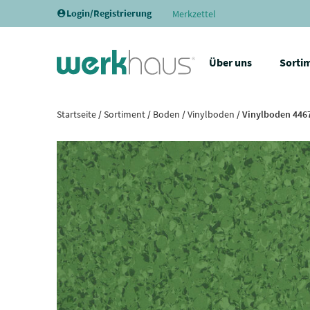
Login/Registrierung
Merkzettel
Über uns
Sorti
Startseite
/
Sortiment
/
Boden
/
Vinylboden
/ Vinylboden 4467