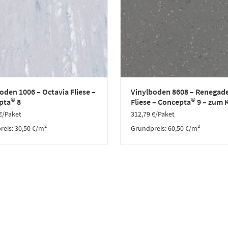
oden 1006 – Octavia Fliese –
Vinylboden 8608 – Renegad
©
©
pta
8
Fliese – Concepta
9 – zum 
€
/Paket
312,79
€
/Paket
reis:
30,50
€
/
m²
Grundpreis:
60,50
€
/
m²