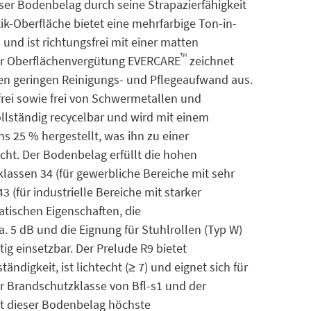
ser Bodenbelag durch seine Strapazierfähigkeit
tik-Oberfläche bietet eine mehrfarbige Ton-in-
nd ist richtungsfrei mit einer matten
™
der Oberflächenvergütung EVERCARE
zeichnet
nen geringen Reinigungs- und Pflegeaufwand aus.
frei sowie frei von Schwermetallen und
llständig recycelbar und wird mit einem
s 25 % hergestellt, was ihn zu einer
ht. Der Bodenbelag erfüllt die hohen
assen 34 (für gewerbliche Bereiche mit sehr
 (für industrielle Bereiche mit starker
atischen Eigenschaften, die
a. 5 dB und die Eignung für Stuhlrollen (Typ W)
ig einsetzbar. Der Prelude R9 bietet
digkeit, ist lichtecht (≥ 7) und eignet sich für
r Brandschutzklasse von Bfl-s1 und der
et dieser Bodenbelag höchste