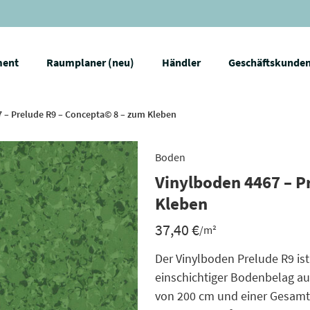
ment
Raumplaner (neu)
Händler
Geschäftskunde
 – Prelude R9 – Concepta© 8 – zum Kleben
Boden
Vinylboden 4467 – P
Kleben
37,40
€
/m²
Der Vinylboden Prelude R9 is
einschichtiger Bodenbelag aus
von 200 cm und einer Gesamt