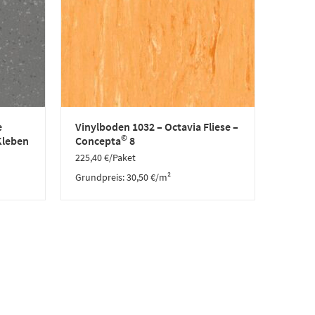
e
Vinylboden 1032 – Octavia Fliese –
©
Kleben
Concepta
8
225,40
€
/Paket
Grundpreis:
30,50
€
/
m²