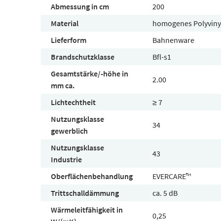
Abmessung in cm
200
Material
homogenes Polyviny
Lieferform
Bahnenware
Brandschutzklasse
Bfl-s1
Gesamtstärke/-höhe in
2.00
mm ca.
Lichtechtheit
≥ 7
Nutzungsklasse
34
gewerblich
Nutzungsklasse
43
Industrie
Oberflächenbehandlung
EVERCARE™
Trittschalldämmung
ca. 5 dB
Wärmeleitfähigkeit in
0,25