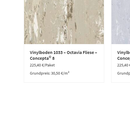
Vinylboden 1033 – Octavia Fliese –
Vinylb
©
Concepta
8
Conce
225,40
€
/Paket
225,40
Grundpreis:
30,50
€
/
m²
Grundp