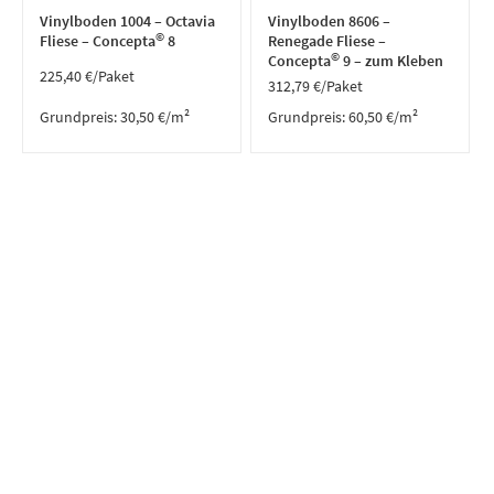
Vinylboden 1004 – Octavia
Vinylboden 8606 –
©
Fliese – Concepta
8
Renegade Fliese –
©
Concepta
9 – zum Kleben
225,40
€
/Paket
312,79
€
/Paket
Grundpreis:
30,50
€
/
m²
Grundpreis:
60,50
€
/
m²