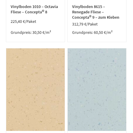
Vinylboden 1010 – Octavia
Vinylboden 8615 –
©
Fliese – Concepta
8
Renegade Fliese –
©
Concepta
9 – zum Kleben
225,40
€
/Paket
312,79
€
/Paket
Grundpreis:
30,50
€
/
m²
Grundpreis:
60,50
€
/
m²