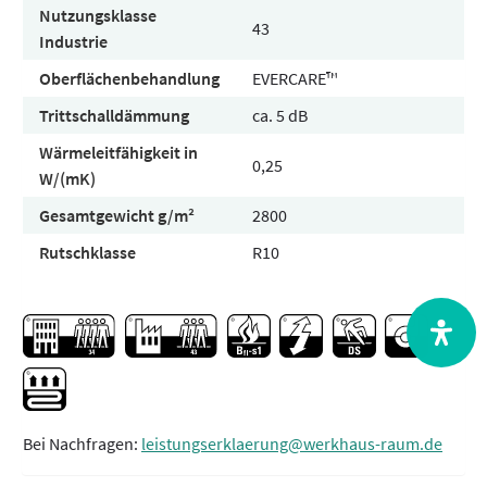
Nutzungsklasse
43
Industrie
Oberflächenbehandlung
EVERCARE™
Trittschalldämmung
ca. 5 dB
Wärmeleitfähigkeit in
0,25
W/(mK)
Gesamtgewicht g/m²
2800
Rutschklasse
R10
Bei Nachfragen:
leistungserklaerung@werkhaus-raum.de