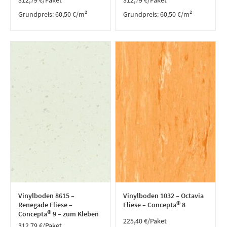
312,79
€
/Paket
312,79
€
/Paket
Grundpreis:
60,50
€
/
m²
Grundpreis:
60,50
€
/
m²
Vinylboden 8615 –
Vinylboden 1032 – Octavia
©
Renegade Fliese –
Fliese – Concepta
8
©
Concepta
9 – zum Kleben
225,40
€
/Paket
312,79
€
/Paket