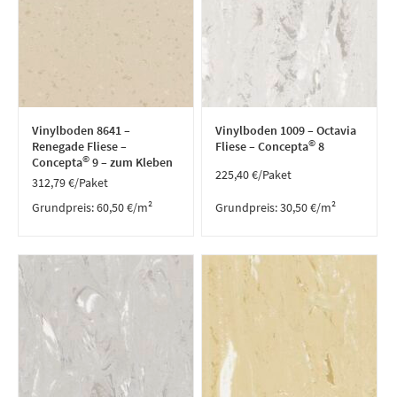
Vinylboden 8641 –
Vinylboden 1009 – Octavia
©
Renegade Fliese –
Fliese – Concepta
8
©
Concepta
9 – zum Kleben
225,40
€
/Paket
312,79
€
/Paket
Grundpreis:
60,50
€
/
m²
Grundpreis:
30,50
€
/
m²