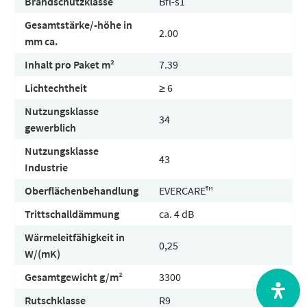
Brandschutzklasse
Bfl-s1
Gesamtstärke/-höhe in
2.00
mm ca.
Inhalt pro Paket m²
7.39
Lichtechtheit
≥ 6
Nutzungsklasse
34
gewerblich
Nutzungsklasse
43
Industrie
Oberflächenbehandlung
EVERCARE™
Trittschalldämmung
ca. 4 dB
Wärmeleitfähigkeit in
0,25
W/(mK)
Gesamtgewicht g/m²
3300
Rutschklasse
R9