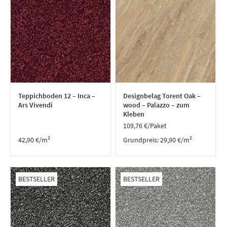
Teppichboden 12 – Inca –
Designbelag Torent Oak –
Ars Vivendi
wood – Palazzo – zum
Kleben
109,76
€
/Paket
42,90
€
/m²
Grundpreis:
29,90
€
/
m²
BESTSELLER
BESTSELLER