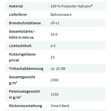
Material
100 % Polyester Halcyon®
Lieferform
Bahnenware
Brandschutzklasse
cfl-s1
Gesamtstärke/-
10.0
höhe in mm ca.
Lichtechtheit
≥ 5
Nutzungsklasse
23
privat
Trittschalldämmung
ca. 25 dB
Gesamtgewicht
2300
g/m²
Poleinsatzgewicht
1330
in g/m²
Rückenausstattung
Smart Back