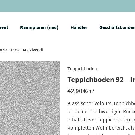
ment
Raumplaner (neu)
Händler
Geschäftskunde
 92 – Inca – Ars Vivendi
Teppichboden
Teppichboden 92 – In
42,90
€
/m²
Klassischer Velours-Teppichb
und einer hochwertigen Rück
erhält dieser Teppichboden s
kompletten Wohnbereich, als