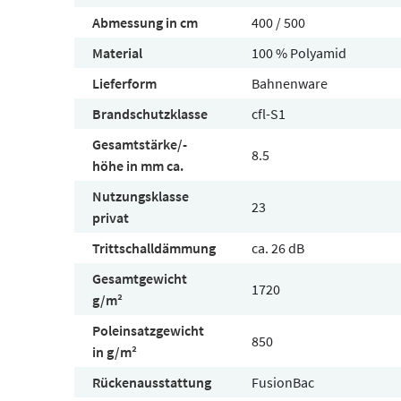
Abmessung in cm
400 / 500
Material
100 % Polyamid
Lieferform
Bahnenware
Brandschutzklasse
cfl-S1
Gesamtstärke/-
8.5
höhe in mm ca.
Nutzungsklasse
23
privat
Trittschalldämmung
ca. 26 dB
Gesamtgewicht
1720
g/m²
Poleinsatzgewicht
850
in g/m²
Rückenausstattung
FusionBac