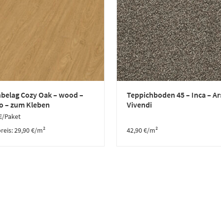
nbelag Cozy Oak – wood –
Teppichboden 45 – Inca – Ar
o – zum Kleben
Vivendi
€
/Paket
reis:
29,90
€
/
m²
42,90
€
/m²