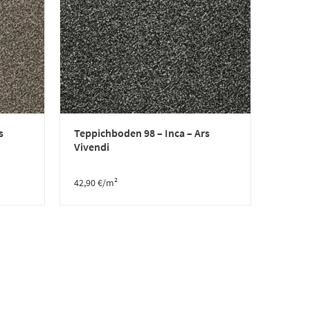
s
Teppichboden 98 – Inca – Ars
Vivendi
42,90
€
/m²