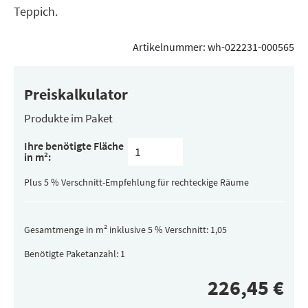
Teppich.
Artikelnummer:
wh-022231-000565
Preiskalkulator
Produkte im Paket
Inhalt
Ihre benötigte Fläche
pro
in m²:
Paket
(versteckt)
Plus 5 % Verschnitt-Empfehlung für rechteckige Räume
Gesamtmenge in m² inklusive 5 % Verschnitt:
Benötigte Paketanzahl: