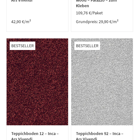
Ars Vivendi
wood – Palazzo – zum
Kleben
109,76
€
/Paket
42,90
€
/m²
Grundpreis:
29,90
€
/
m²
BESTSELLER
BESTSELLER
Teppichboden 12 – Inca –
Teppichboden 92 – Inca –
Ars Vivendi
Ars Vivendi