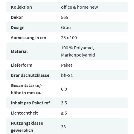
Kollektion
office & home new
Dekor
565
Design
Grau
Abmessung in cm
25 x 100
100 % Polyamid,
Material
Markenpolyamid
Lieferform
Paket
Brandschutzklasse
bfl-S1
Gesamtstärke/-
6.0
höhe in mm ca.
Inhalt pro Paket m²
3.5
Lichtechtheit
≥ 5
Nutzungsklasse
33
gewerblich