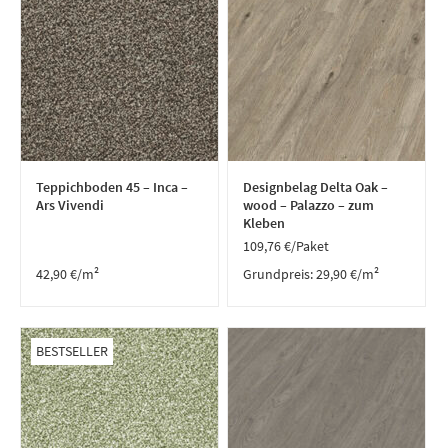
Teppichboden 45 – Inca –
Designbelag Delta Oak –
Ars Vivendi
wood – Palazzo – zum
Kleben
109,76
€
/Paket
42,90
€
/m²
Grundpreis:
29,90
€
/
m²
BESTSELLER