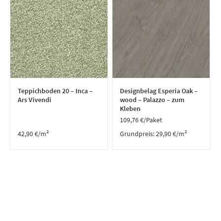
Teppichboden 20 – Inca –
Designbelag Esperia Oak –
Ars Vivendi
wood – Palazzo – zum
Kleben
109,76
€
/Paket
42,90
€
/m²
Grundpreis:
29,90
€
/
m²