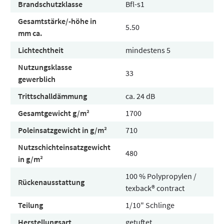
Brandschutzklasse
Bfl-s1
Gesamtstärke/-höhe in
5.50
mm ca.
Lichtechtheit
mindestens 5
Nutzungsklasse
33
gewerblich
Trittschalldämmung
ca. 24 dB
Gesamtgewicht g/m²
1700
Poleinsatzgewicht in g/m²
710
Nutzschichteinsatzgewicht
480
in g/m²
100 % Polypropylen /
Rückenausstattung
texback® contract
Teilung
1/10" Schlinge
Herstellungsart
getuftet