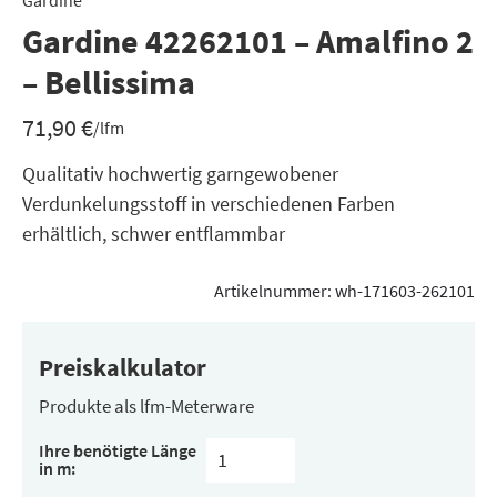
Gardine
Gardine 42262101 – Amalfino 2
– Bellissima
71,90
€
/lfm
Qualitativ hochwertig garngewobener
Verdunkelungsstoff in verschiedenen Farben
erhältlich, schwer entflammbar
Artikelnummer:
wh-171603-262101
Preiskalkulator
Produkte als lfm-Meterware
Ihre benötigte Länge
in m: