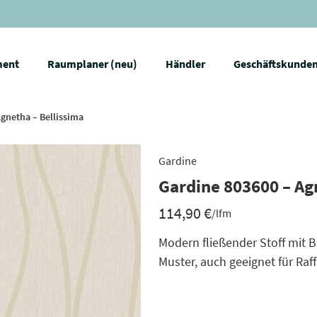
ment
Raumplaner (neu)
Händler
Geschäftskunde
Agnetha – Bellissima
Gardine
Gardine 803600 – Ag
114,90
€
/lfm
Modern fließender Stoff mit 
Muster, auch geeignet für Raff