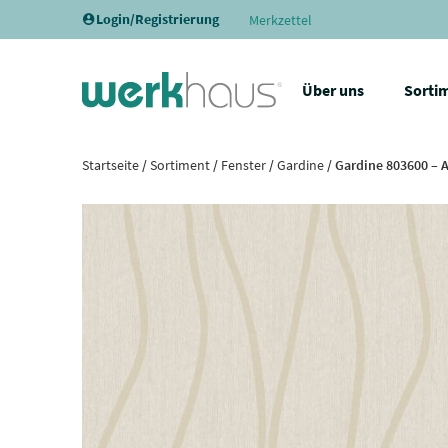
Login/Registrierung
Merkzettel
Über uns
Sorti
Startseite
/
Sortiment
/
Fenster
/
Gardine
/ Gardine 803600 – 