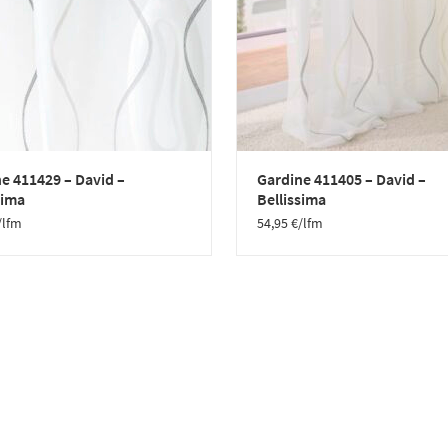
e 411429 – David –
Gardine 411405 – David –
sima
Bellissima
/lfm
54,95
€
/lfm