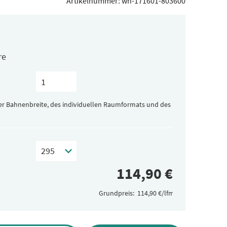
Artikelnummer:
wh-171601-803600
re
der Bahnenbreite, des individuellen Raumformats und des
Grundpreis: