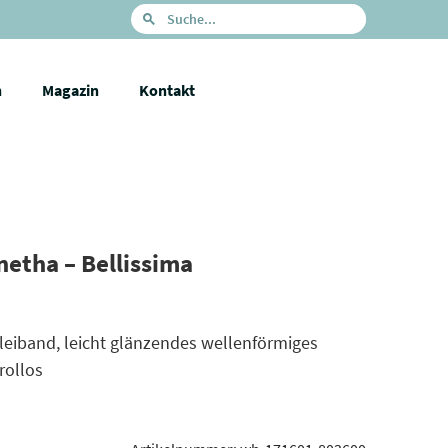
n
Magazin
Kontakt
netha – Bellissima
Bleiband, leicht glänzendes wellenförmiges
rollos