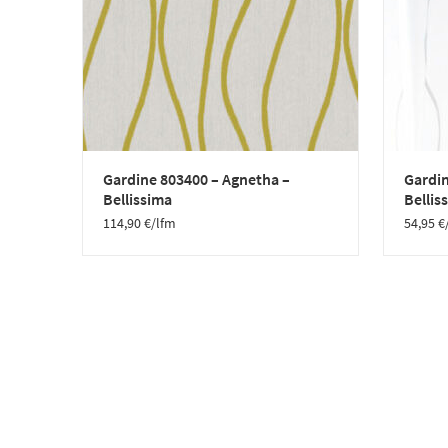
Gardine 803400 – Agnetha –
Gardin
Bellissima
Bellis
114,90
€
/lfm
54,95
€