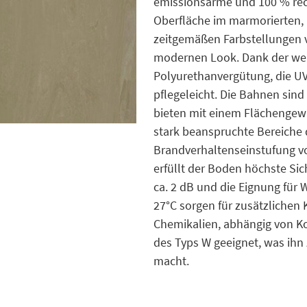
emissionsarme und 100 % recy
Oberfläche im marmorierten, 
zeitgemäßen Farbstellungen v
modernen Look. Dank der werk
Polyurethanvergütung, die UV
pflegeleicht. Die Bahnen sin
bieten mit einem Flächengewi
stark beanspruchte Bereiche 
Brandverhaltenseinstufung v
erfüllt der Boden höchste Si
ca. 2 dB und die Eignung fü
27°C sorgen für zusätzlichen
Chemikalien, abhängig von Ko
des Typs W geeignet, was ihn
macht.