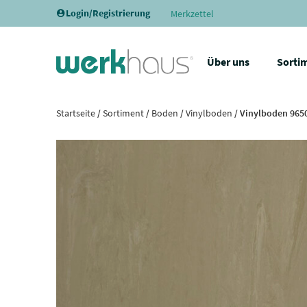
Login/Registrierung
Merkzettel
Über uns
Sorti
Startseite
/
Sortiment
/
Boden
/
Vinylboden
/ Vinylboden 965