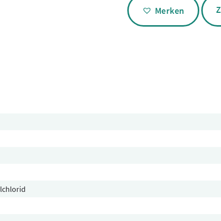
Alternative:
Z
Merken
lchlorid