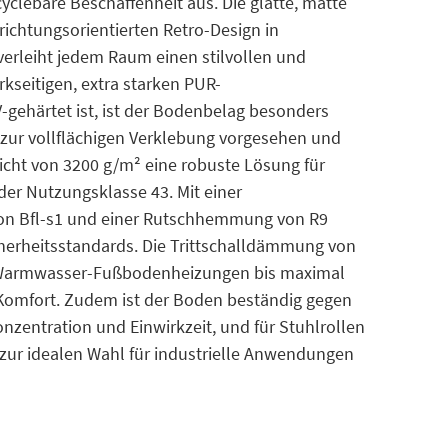
clebare Beschaffenheit aus. Die glatte, matte
richtungsorientierten Retro-Design in
erleiht jedem Raum einen stilvollen und
seitigen, extra starken PUR-
-gehärtet ist, ist der Bodenbelag besonders
d zur vollflächigen Verklebung vorgesehen und
cht von 3200 g/m² eine robuste Lösung für
der Nutzungsklasse 43. Mit einer
on Bfl-s1 und einer Rutschhemmung von R9
cherheitsstandards. Die Trittschalldämmung von
r Warmwasser-Fußbodenheizungen bis maximal
 Komfort. Zudem ist der Boden beständig gegen
nzentration und Einwirkzeit, und für Stuhlrollen
 zur idealen Wahl für industrielle Anwendungen