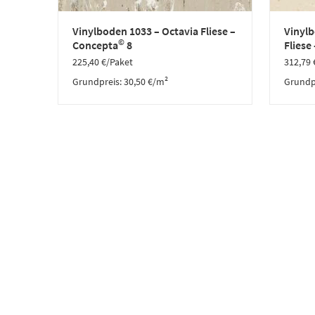
Vinylboden 1033 – Octavia Fliese –
Vinyl
©
Concepta
8
Fliese
225,40
€
/Paket
312,79
Grundpreis:
30,50
€
/
m²
Grundp