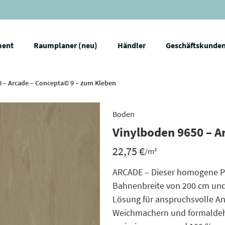
ment
Raumplaner (neu)
Händler
Geschäftskunde
0 – Arcade – Concepta© 9 – zum Kleben
Boden
Vinylboden 9650 – A
22,75
€
/m²
ARCADE – Dieser homogene Pol
Bahnenbreite von 200 cm und
Lösung für anspruchsvolle An
Weichmachern und formaldehyd