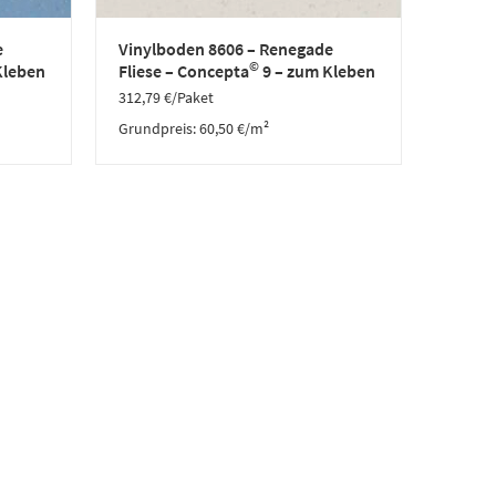
e
Vinylboden 8606 – Renegade
©
Kleben
Fliese – Concepta
9 – zum Kleben
312,79
€
/Paket
Grundpreis:
60,50
€
/
m²