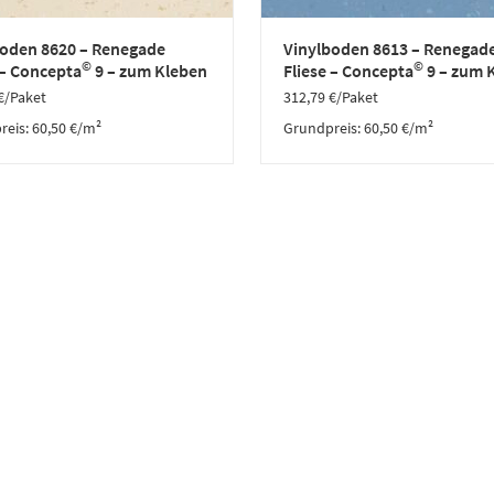
boden 8620 – Renegade
Vinylboden 8613 – Renegad
©
©
 – Concepta
9 – zum Kleben
Fliese – Concepta
9 – zum 
€
/Paket
312,79
€
/Paket
reis:
60,50
€
/
m²
Grundpreis:
60,50
€
/
m²