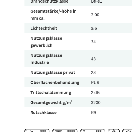
Brandschutzklasse
Bfl-s1
Gesamtstärke/-höhe in
2.00
mm ca.
Lichtechtheit
≥ 6
Nutzungsklasse
34
gewerblich
Nutzungsklasse
43
Industrie
Nutzungsklasse privat
23
Oberflächenbehandlung
PUR
Trittschalldämmung
2 dB
Gesamtgewicht g/m²
3200
Rutschklasse
R9