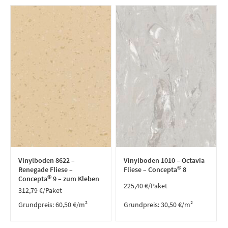
Vinylboden 8622 –
Vinylboden 1010 – Octavia
©
Renegade Fliese –
Fliese – Concepta
8
©
Concepta
9 – zum Kleben
225,40
€
/Paket
312,79
€
/Paket
Grundpreis:
60,50
€
/
m²
Grundpreis:
30,50
€
/
m²