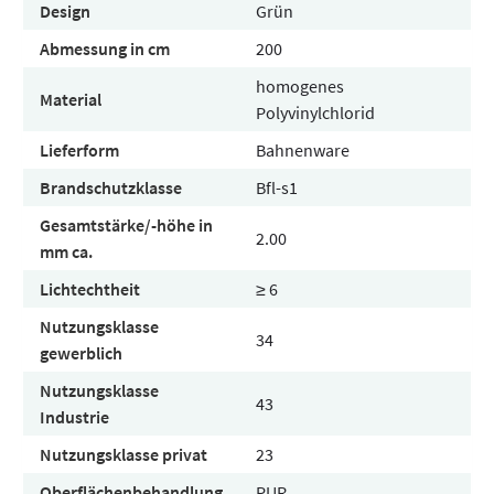
Design
Grün
Abmessung in cm
200
homogenes
Material
Polyvinylchlorid
Lieferform
Bahnenware
Brandschutzklasse
Bfl-s1
Gesamtstärke/-höhe in
2.00
mm ca.
Lichtechtheit
≥ 6
Nutzungsklasse
34
gewerblich
Nutzungsklasse
43
Industrie
Nutzungsklasse privat
23
Oberflächenbehandlung
PUR