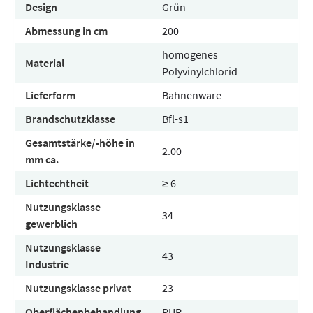
Design
Grün
Abmessung in cm
200
homogenes
Material
Polyvinylchlorid
Lieferform
Bahnenware
Brandschutzklasse
Bfl-s1
Gesamtstärke/-höhe in
2.00
mm ca.
Lichtechtheit
≥ 6
Nutzungsklasse
34
gewerblich
Nutzungsklasse
43
Industrie
Nutzungsklasse privat
23
Oberflächenbehandlung
PUR