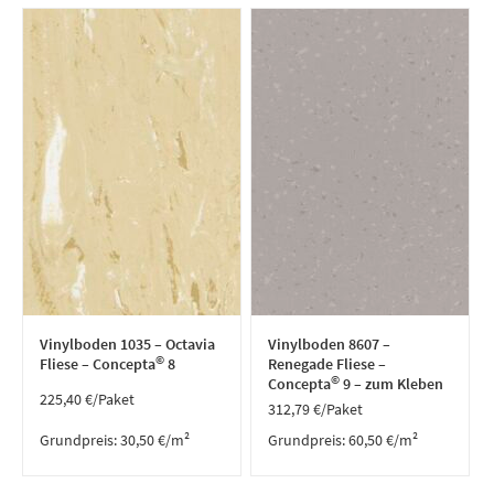
Vinylboden 1035 – Octavia
Vinylboden 8607 –
©
Fliese – Concepta
8
Renegade Fliese –
©
Concepta
9 – zum Kleben
225,40
€
/Paket
312,79
€
/Paket
Grundpreis:
30,50
€
/
m²
Grundpreis:
60,50
€
/
m²