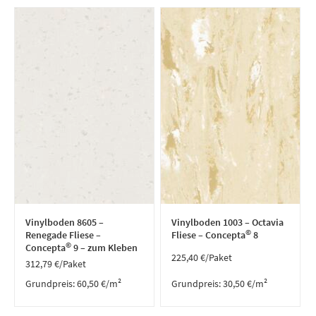
Vinylboden 8605 –
Vinylboden 1003 – Octavia
©
Renegade Fliese –
Fliese – Concepta
8
©
Concepta
9 – zum Kleben
225,40
€
/Paket
312,79
€
/Paket
Grundpreis:
60,50
€
/
m²
Grundpreis:
30,50
€
/
m²