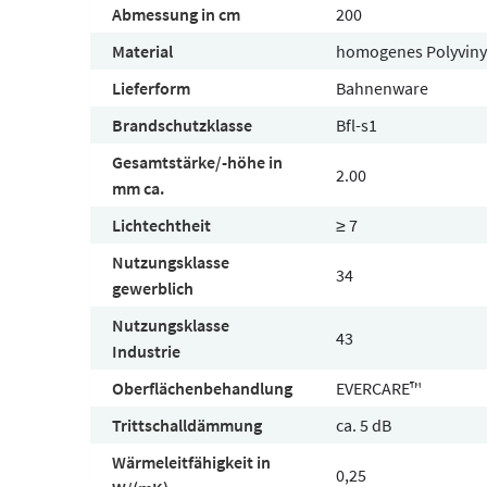
Abmessung in cm
200
Material
homogenes Polyviny
Lieferform
Bahnenware
Brandschutzklasse
Bfl-s1
Gesamtstärke/-höhe in
2.00
mm ca.
Lichtechtheit
≥ 7
Nutzungsklasse
34
gewerblich
Nutzungsklasse
43
Industrie
Oberflächenbehandlung
EVERCARE™
Trittschalldämmung
ca. 5 dB
Wärmeleitfähigkeit in
0,25