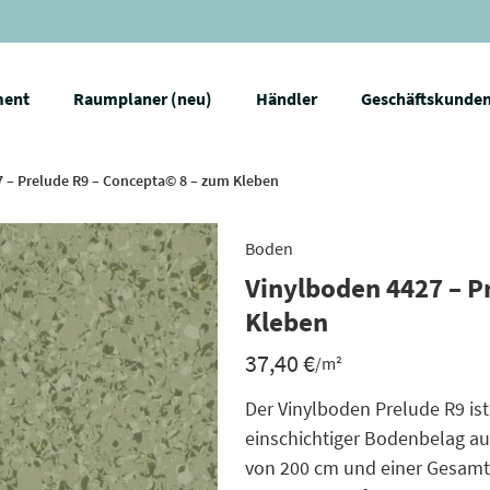
ment
Raumplaner (neu)
Händler
Geschäftskunde
 – Prelude R9 – Concepta© 8 – zum Kleben
Boden
Vinylboden 4427 – P
Kleben
37,40
€
/m²
Der Vinylboden Prelude R9 is
einschichtiger Bodenbelag aus
von 200 cm und einer Gesamt