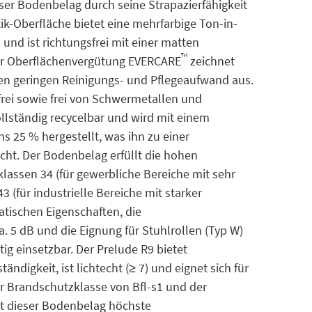
ser Bodenbelag durch seine Strapazierfähigkeit
tik-Oberfläche bietet eine mehrfarbige Ton-in-
nd ist richtungsfrei mit einer matten
™
der Oberflächenvergütung EVERCARE
zeichnet
nen geringen Reinigungs- und Pflegeaufwand aus.
frei sowie frei von Schwermetallen und
llständig recycelbar und wird mit einem
s 25 % hergestellt, was ihn zu einer
ht. Der Bodenbelag erfüllt die hohen
assen 34 (für gewerbliche Bereiche mit sehr
 (für industrielle Bereiche mit starker
atischen Eigenschaften, die
a. 5 dB und die Eignung für Stuhlrollen (Typ W)
ig einsetzbar. Der Prelude R9 bietet
digkeit, ist lichtecht (≥ 7) und eignet sich für
r Brandschutzklasse von Bfl-s1 und der
et dieser Bodenbelag höchste