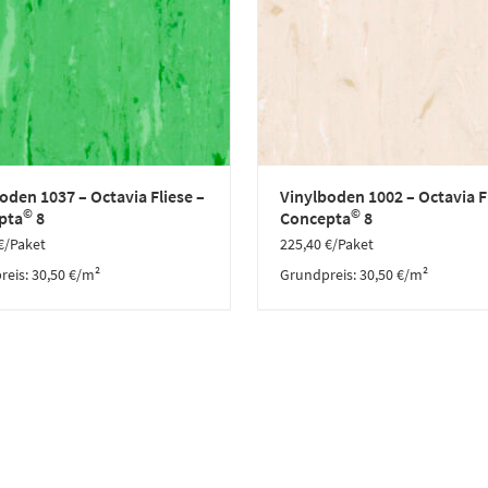
oden 1037 – Octavia Fliese –
Vinylboden 1002 – Octavia F
©
©
pta
8
Concepta
8
€
/Paket
225,40
€
/Paket
reis:
30,50
€
/
m²
Grundpreis:
30,50
€
/
m²