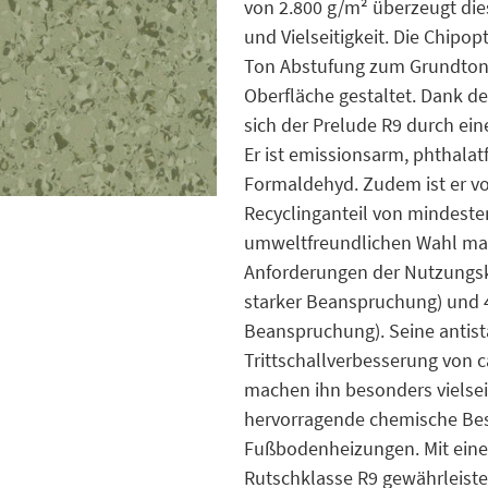
von 2.800 g/m² überzeugt die
und Vielseitigkeit. Die Chipop
Ton Abstufung zum Grundton u
Oberfläche gestaltet. Dank 
sich der Prelude R9 durch ei
Er ist emissionsarm, phthalat
Formaldehyd. Zudem ist er vo
Recyclinganteil von mindesten
umweltfreundlichen Wahl mac
Anforderungen der Nutzungskl
starker Beanspruchung) und 43
Beanspruchung). Seine antist
Trittschallverbesserung von c
machen ihn besonders vielseit
hervorragende chemische Bestän
Fußbodenheizungen. Mit eine
Rutschklasse R9 gewährleist