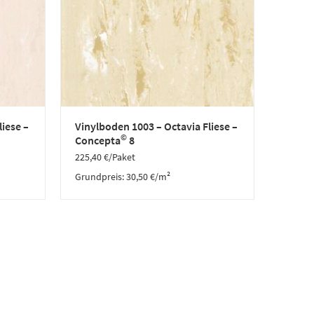
liese –
Vinylboden 1003 – Octavia Fliese –
©
Concepta
8
225,40
€
/Paket
Grundpreis:
30,50
€
/
m²