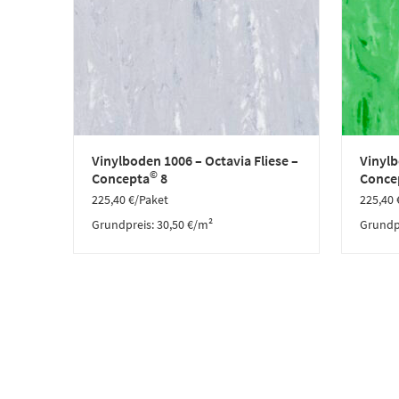
Vinylboden 1006 – Octavia Fliese –
Vinylb
©
Concepta
8
Conce
225,40
€
/Paket
225,40
Grundpreis:
30,50
€
/
m²
Grundp