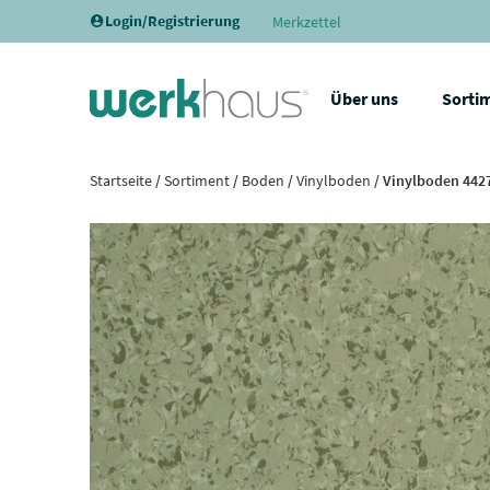
Login/Registrierung
Merkzettel
Über uns
Sorti
Startseite
/
Sortiment
/
Boden
/
Vinylboden
/ Vinylboden 4427