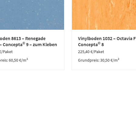
boden 8613 – Renegade
Vinylboden 1032 – Octavia F
©
©
 – Concepta
9 – zum Kleben
Concepta
8
€
/Paket
225,40
€
/Paket
reis:
60,50
€
/
m²
Grundpreis:
30,50
€
/
m²