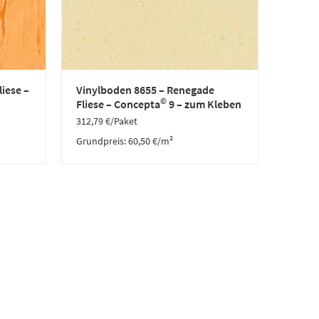
liese –
Vinylboden 8655 – Renegade
©
Fliese – Concepta
9 – zum Kleben
312,79
€
/Paket
Grundpreis:
60,50
€
/
m²