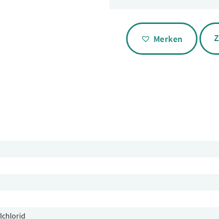
Alternative:
Z
Merken
lchlorid