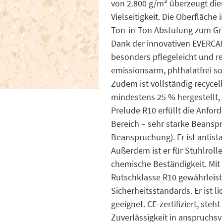
von 2.800 g/m² überzeugt die
Vielseitigkeit. Die Oberfläche
Ton-in-Ton Abstufung zum Grun
Dank der innovativen EVERCA
besonders pflegeleicht und re
emissionsarm, phthalatfrei s
Zudem ist vollständig recycel
mindestens 25 % hergestellt,
Prelude R10 erfüllt die Anfo
Bereich – sehr starke Beanspr
Beanspruchung). Er ist antista
Außerdem ist er für Stuhlroll
chemische Beständigkeit. Mit
Rutschklasse R10 gewährleist
Sicherheitsstandards. Er ist 
geeignet. CE-zertifiziert, ste
Zuverlässigkeit in anspruch