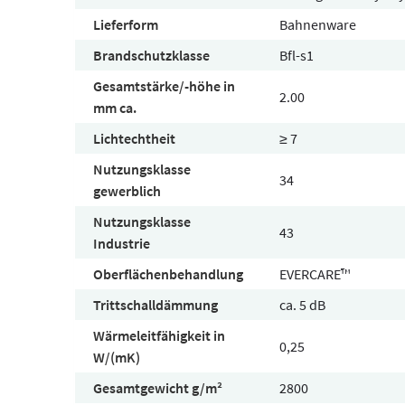
Lieferform
Bahnenware
Brandschutzklasse
Bfl-s1
Gesamtstärke/-höhe in
2.00
mm ca.
Lichtechtheit
≥ 7
Nutzungsklasse
34
gewerblich
Nutzungsklasse
43
Industrie
Oberflächenbehandlung
EVERCARE™
Trittschalldämmung
ca. 5 dB
Wärmeleitfähigkeit in
0,25
W/(mK)
Gesamtgewicht g/m²
2800