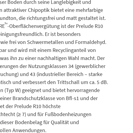
ser Boden durch seine Langlebigkeit und
 in attraktiver Chipoptik bietet eine mehrfarbige
dton, die richtungsfrei und matt gestaltet ist.
™
RE
-Oberflächenvergütung ist der Prelude R10
inigungsfreundlich. Er ist besonders
owie frei von Schwermetallen und Formaldehyd.
bar und wird mit einem Recyclinganteil von
 was ihn zu einer nachhaltigen Wahl macht. Der
rderungen der Nutzungsklassen 34 (gewerblicher
uchung) und 43 (industrieller Bereich – starke
tisch und verbessert den Trittschall um ca. 5 dB.
en (Typ W) geeignet und bietet hervorragende
 einer Brandschutzklasse von Bfl-s1 und der
et der Prelude R10 höchste
lichtecht (≥ 7) und für Fußbodenheizungen
ht dieser Bodenbelag für Qualität und
svollen Anwendungen.