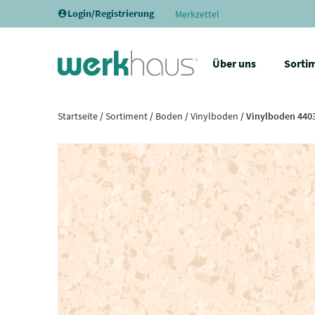
Login/Registrierung
Merkzettel
Über uns
Sorti
Startseite
/
Sortiment
/
Boden
/
Vinylboden
/ Vinylboden 4403