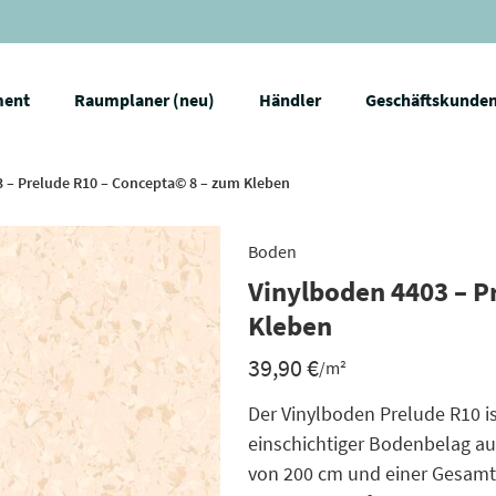
ment
Raumplaner (neu)
Händler
Geschäftskunde
 – Prelude R10 – Concepta© 8 – zum Kleben
Boden
Vinylboden 4403 – P
Kleben
39,90
€
/m²
Der Vinylboden Prelude R10 i
einschichtiger Bodenbelag aus
von 200 cm und einer Gesamt