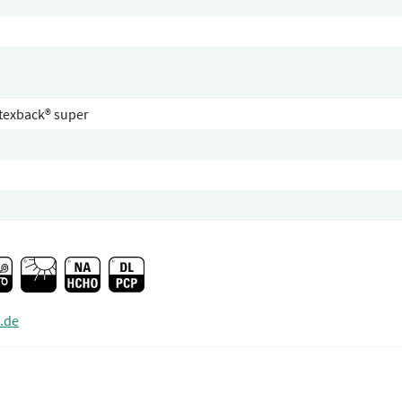
 texback® super
.de