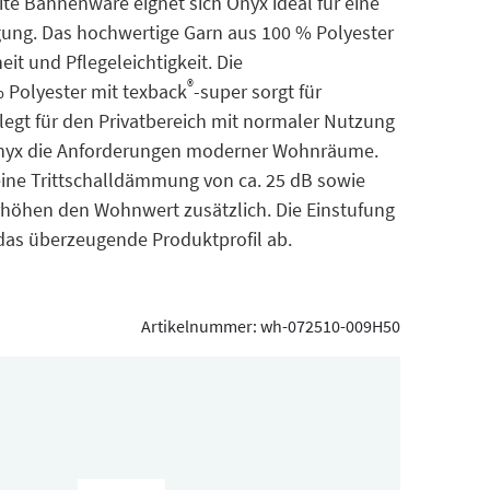
te Bahnenware eignet sich Onyx ideal für eine
ung. Das hochwertige Garn aus 100 % Polyester
it und Pflegeleichtigkeit. Die
®
 Polyester mit texback
-super sorgt für
legt für den Privatbereich mit normaler Nutzung
 Onyx die Anforderungen moderner Wohnräume.
 eine Trittschalldämmung von ca. 25 dB sowie
erhöhen den Wohnwert zusätzlich. Die Einstufung
 das überzeugende Produktprofil ab.
Artikelnummer:
wh-072510-009H50