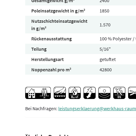
Gesamtgewicht g/m²
2400
Poleinsatzgewicht in g/m²
1850
Nutzschichteinsatzgewicht
1.570
in g/m²
Rückenausstattung
100 % Polyester /
Teilung
5/16"
Herstellungsart
getuftet
Noppenzahl pro m²
42800
Bei Nachfragen:
leistungserklaerung@werkhaus-raum