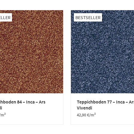
ELLER
BESTSELLER
hboden 84 – Inca – Ars
Teppichboden 77 – Inca – Ar
i
Vivendi
/m²
42,90
€
/m²