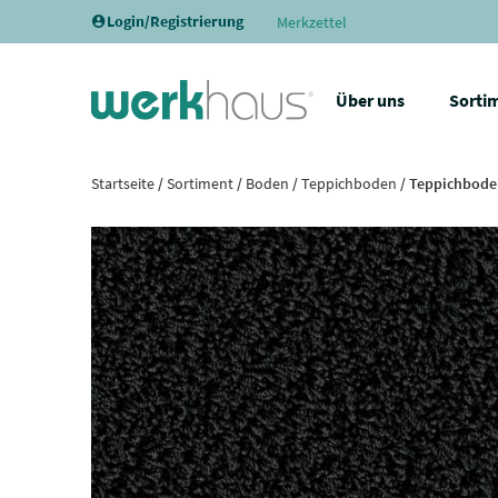
Login/Registrierung
Merkzettel
Über uns
Sorti
Startseite
/
Sortiment
/
Boden
/
Teppichboden
/ Teppichboden