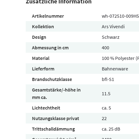
Zusätzliche Information
Artikelnummer
wh-072510-009H5
Kollektion
Ars Vivendi
Design
Schwarz
Abmessung in cm
400
Material
100 % Polyester (
Lieferform
Bahnenware
Brandschutzklasse
bfl-S1
Gesamtstärke/-höhe in
11.5
mm ca.
Lichtechtheit
ca. 5
Nutzungsklasse privat
22
Trittschalldämmung
ca. 25 dB