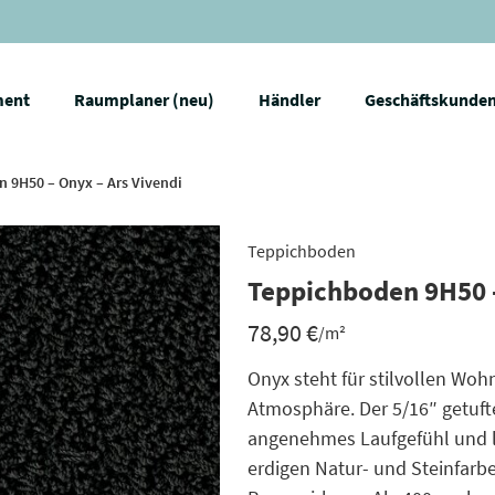
ment
Raumplaner (neu)
Händler
Geschäftskunde
 9H50 – Onyx – Ars Vivendi
Teppichboden
Teppichboden 9H50 –
78,90
€
/m²
Onyx steht für stilvollen Wo
Atmosphäre. Der 5/16″ getuft
angenehmes Laufgefühl und lä
erdigen Natur- und Steinfarb