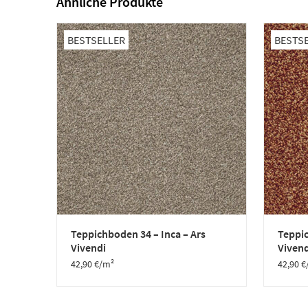
Ähnliche Produkte
BESTSELLER
BESTS
Teppichboden 34 – Inca – Ars
Teppic
Vivendi
Vivend
42,90
€
/m²
42,90
€