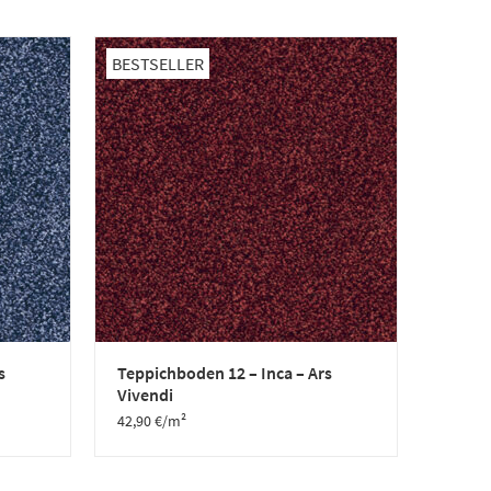
BESTSELLER
s
Teppichboden 12 – Inca – Ars
Vivendi
42,90
€
/m²