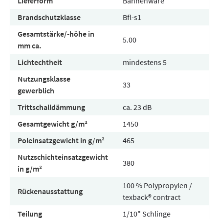
Lieferform
Bahnenware
Brandschutzklasse
Bfl-s1
Gesamtstärke/-höhe in
5.00
mm ca.
Lichtechtheit
mindestens 5
Nutzungsklasse
33
gewerblich
Trittschalldämmung
ca. 23 dB
Gesamtgewicht g/m²
1450
Poleinsatzgewicht in g/m²
465
Nutzschichteinsatzgewicht
380
in g/m²
100 % Polypropylen /
Rückenausstattung
texback® contract
Teilung
1/10" Schlinge