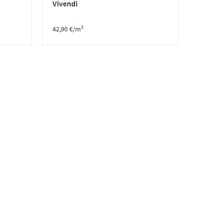
Vivendi
42,90
€
/m²