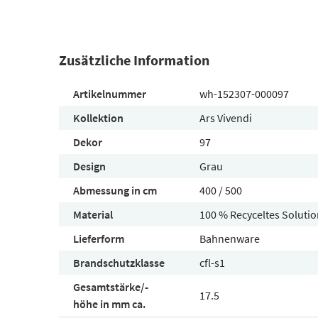
Zusätzliche Information
Artikelnummer
wh-152307-000097
Kollektion
Ars Vivendi
Dekor
97
Design
Grau
Abmessung in cm
400 / 500
Material
100 % Recyceltes Solutio
Lieferform
Bahnenware
Brandschutzklasse
cfl-s1
Gesamtstärke/-
17.5
höhe in mm ca.