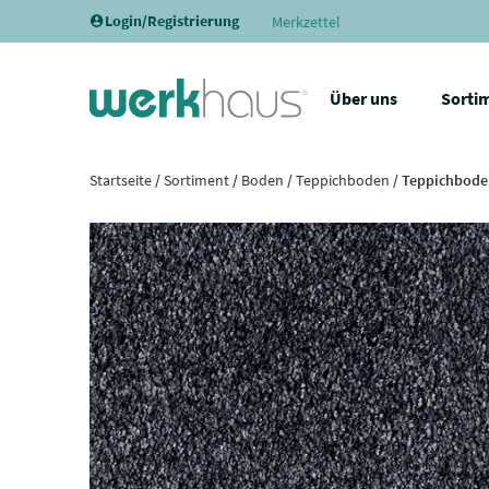
Login/Registrierung
Merkzettel
Über uns
Sorti
Startseite
/
Sortiment
/
Boden
/
Teppichboden
/ Teppichboden