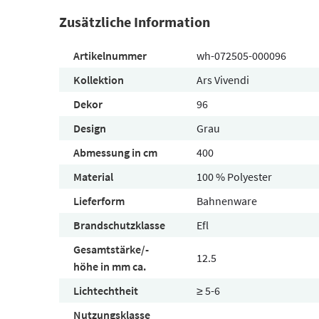
Zusätzliche Information
Artikelnummer
wh-072505-000096
Kollektion
Ars Vivendi
Dekor
96
Design
Grau
Abmessung in cm
400
Material
100 % Polyester
Lieferform
Bahnenware
Brandschutzklasse
Efl
Gesamtstärke/-
12.5
höhe in mm ca.
Lichtechtheit
≥ 5-6
Nutzungsklasse