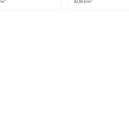
/m²
42,90
€
/m²