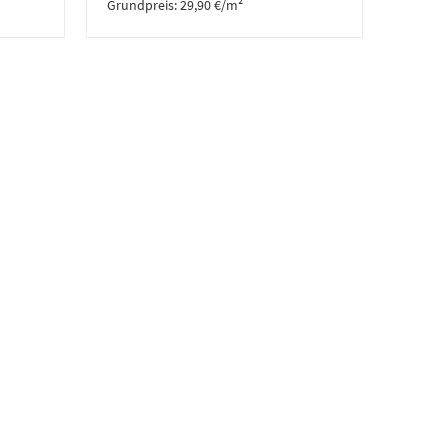
Grundpreis:
29,90
€
/
m²