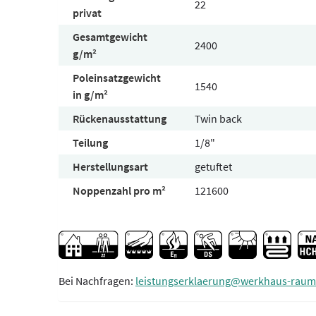
22
privat
Gesamtgewicht
2400
g/m²
Poleinsatzgewicht
1540
in g/m²
Rückenausstattung
Twin back
Teilung
1/8"
Herstellungsart
getuftet
Noppenzahl pro m²
121600
Bei Nachfragen:
leistungserklaerung@werkhaus-raum