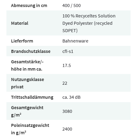
Abmessung in cm
400 / 500
100 % Recyceltes Solution
Material
Dyed Polyester (recycled
SDPET)
Lieferform
Bahnenware
Brandschutzklasse
cfl-s1
Gesamtstärke/-
17.5
höhe in mm ca.
Nutzungsklasse
22
privat
Trittschalldämmung
ca. 34 dB
Gesamtgewicht
3080
g/m²
Poleinsatzgewicht
2400
in g/m²