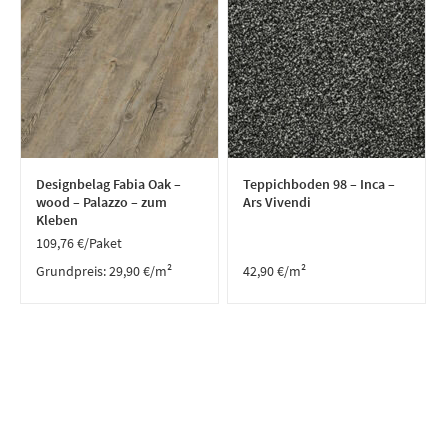
Designbelag Fabia Oak –
Teppichboden 98 – Inca –
wood – Palazzo – zum
Ars Vivendi
Kleben
109,76
€
/Paket
Grundpreis:
29,90
€
/
m²
42,90
€
/m²