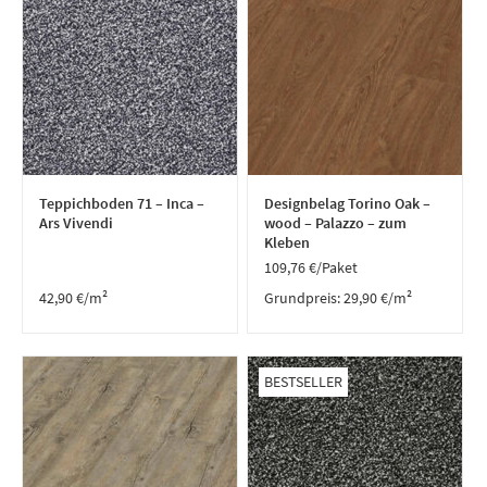
Teppichboden 71 – Inca –
Designbelag Torino Oak –
Ars Vivendi
wood – Palazzo – zum
Kleben
109,76
€
/Paket
42,90
€
/m²
Grundpreis:
29,90
€
/
m²
BESTSELLER