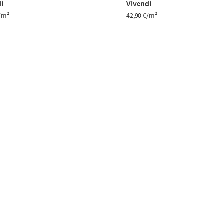
i
Vivendi
/m²
42,90
€
/m²