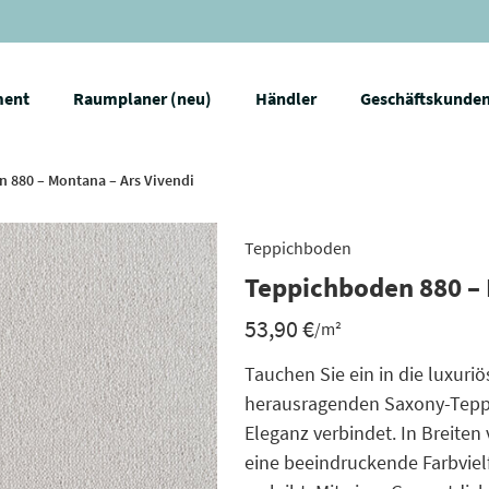
ment
Raumplaner (neu)
Händler
Geschäftskunde
 880 – Montana – Ars Vivendi
Teppichboden
Teppichboden 880 – 
53,90
€
/m²
Tauchen Sie ein in die luxur
herausragenden Saxony-Teppi
Eleganz verbindet. In Breiten
eine beeindruckende Farbvie