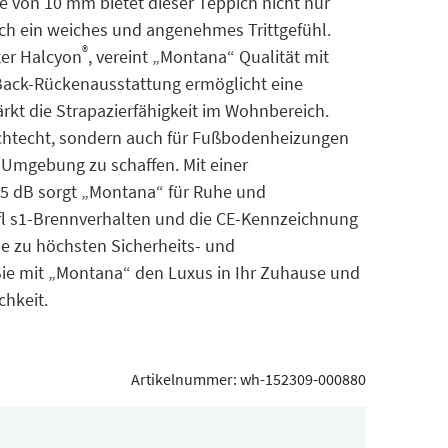
ke von 10 mm bietet dieser Teppich nicht nur
ch ein weiches und angenehmes Trittgefühl.
®
ter Halcyon
, vereint „Montana“ Qualität mit
t Back-Rückenausstattung ermöglicht eine
rkt die Strapazierfähigkeit im Wohnbereich.
 lichtecht, sondern auch für Fußbodenheizungen
 Umgebung zu schaffen. Mit einer
25 dB sorgt „Montana“ für Ruhe und
l s1-Brennverhalten und die CE-Kennzeichnung
e zu höchsten Sicherheits- und
Sie mit „Montana“ den Luxus in Ihr Zuhause und
chkeit.
Artikelnummer:
wh-152309-000880