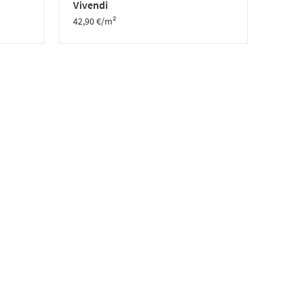
Vivendi
42,90
€
/m²