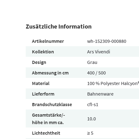
Zusätzliche Information
Artikelnummer
wh-152309-000880
Kollektion
Ars Vivendi
Design
Grau
Abmessung in cm
400 / 500
Material
100 % Polyester Halcyon
Lieferform
Bahnenware
Brandschutzklasse
cfl-s1
Gesamtstärke/-
10.0
höhe in mm ca.
Lichtechtheit
≥ 5