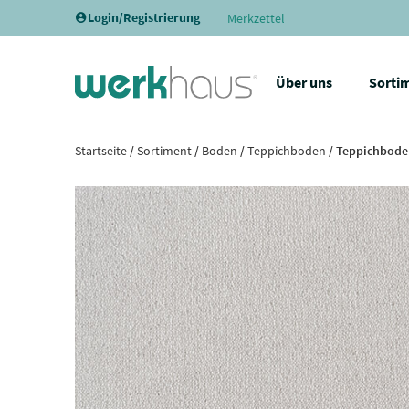
Login/Registrierung
Merkzettel
Über uns
Sorti
Startseite
/
Sortiment
/
Boden
/
Teppichboden
/ Teppichboden