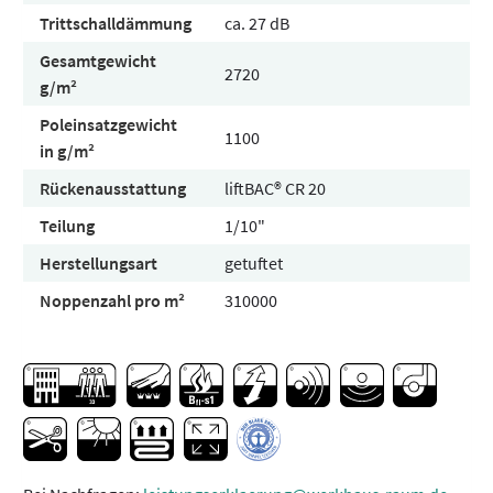
Trittschalldämmung
ca. 27 dB
Gesamtgewicht
2720
g/m²
Poleinsatzgewicht
1100
in g/m²
Rückenausstattung
liftBAC® CR 20
Teilung
1/10"
Herstellungsart
getuftet
Noppenzahl pro m²
310000