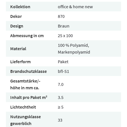
Kollektion
office & home new
Dekor
870
Design
Braun
Abmessung in cm
25 x 100
100 % Polyamid,
Material
Markenpolyamid
Lieferform
Paket
Brandschutzklasse
bfl-S1
Gesamtstärke/-
7.0
höhe in mm ca.
Inhalt pro Paket m²
3.5
Lichtechtheit
≥ 5
Nutzungsklasse
33
gewerblich