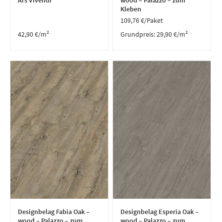
Ars Vivendi
wood – Palazzo – zum
Kleben
109,76
€
/Paket
42,90
€
/m²
Grundpreis:
29,90
€
/
m²
Designbelag Fabia Oak –
Designbelag Esperia Oak –
wood – Palazzo – zum
wood – Palazzo – zum