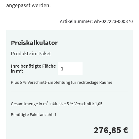
angepasst werden.
Artikelnummer:
wh-022223-000870
Preiskalkulator
Produkte im Paket
Inhalt
Ihre benötigte Fläche
pro
in m²:
Paket
(versteckt)
Plus 5 % Verschnitt-Empfehlung für rechteckige Räume
Gesamtmenge in m² inklusive 5 % Verschnitt:
Benötigte Paketanzahl: