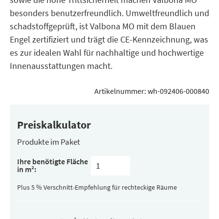
besonders benutzerfreundlich. Umweltfreundlich und
schadstoffgeprüft, ist Valbona MO mit dem Blauen
Engel zertifiziert und trägt die CE-Kennzeichnung, was
es zur idealen Wahl für nachhaltige und hochwertige
Innenausstattungen macht.
Artikelnummer:
wh-092406-000840
Preiskalkulator
Produkte im Paket
Inhalt
Ihre benötigte Fläche
pro
in m²:
Paket
(versteckt)
Plus 5 % Verschnitt-Empfehlung für rechteckige Räume