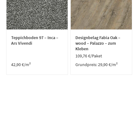
Teppichboden 97 – Inca –
Designbelag Fabia Oak –
Ars Vivendi
wood – Palazzo – zum
Kleben
109,76
€
/Paket
42,90
€
/m²
Grundpreis:
29,90
€
/
m²