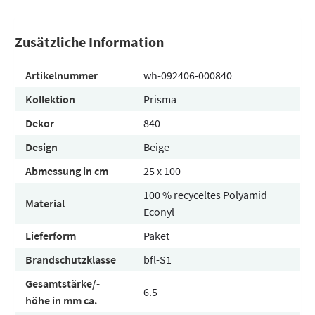
Zusätzliche Information
Artikelnummer
wh-092406-000840
Kollektion
Prisma
Dekor
840
Design
Beige
Abmessung in cm
25 x 100
100 % recyceltes Polyamid
Material
Econyl
Lieferform
Paket
Brandschutzklasse
bfl-S1
Gesamtstärke/-
6.5
höhe in mm ca.