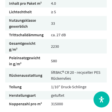
Inhalt pro Paket m²
4.0
Lichtechtheit
≥ 5
Nutzungsklasse
33
gewerblich
Trittschalldämmung
ca. 27 dB
Gesamtgewicht
2230
g/m²
Poleinsatzgewicht
580
in g/m²
liftBAC® CR 20 - recycelter PES
Rückenausstattung
Rückenvlies
Teilung
1/10" Druck-Schlinge
Herstellungsart
getuftet
Noppenzahl pro m²
315000