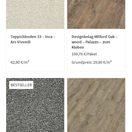
Teppichboden 33 – Inca –
Designbelag Milford Oak –
Ars Vivendi
wood – Palazzo – zum
Kleben
109,76
€
/Paket
42,90
€
/m²
Grundpreis:
29,90
€
/
m²
BESTSELLER