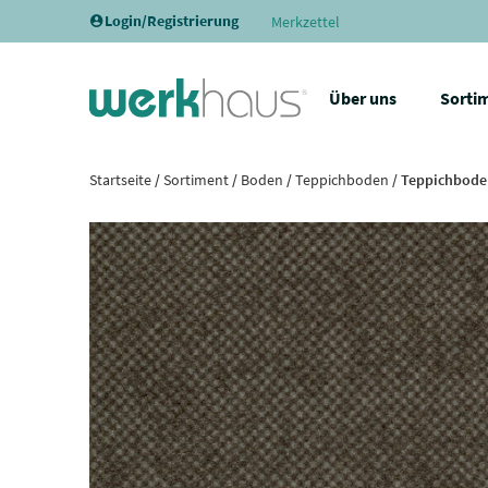
Login/Registrierung
Merkzettel
Über uns
Sorti
Startseite
/
Sortiment
/
Boden
/
Teppichboden
/ Teppichboden