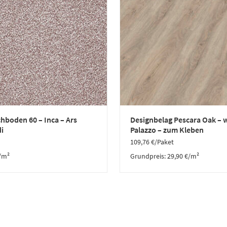
hboden 60 – Inca – Ars
Designbelag Pescara Oak – 
i
Palazzo – zum Kleben
109,76
€
/Paket
/m²
Grundpreis:
29,90
€
/
m²