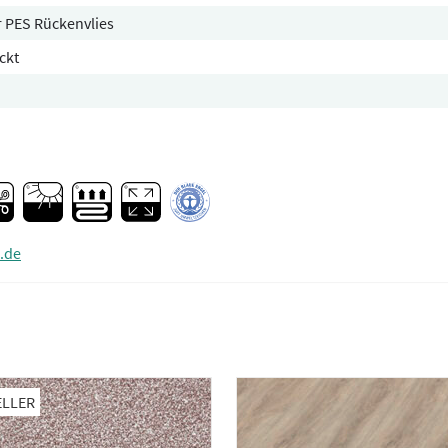
er PES Rückenvlies
ckt
.de
ELLER