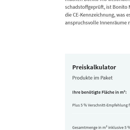
schadstoffgeprüft, ist Bonito
die CE-Kennzeichnung, was es
anspruchsvolle Innenräume 
Preiskalkulator
Produkte im Paket
Inhalt
Ihre benötigte Fläche in m²:
pro
Paket
(versteckt)
Plus 5 % Verschnitt-Empfehlung 
Gesamtmenge in m² inklusive 5 %