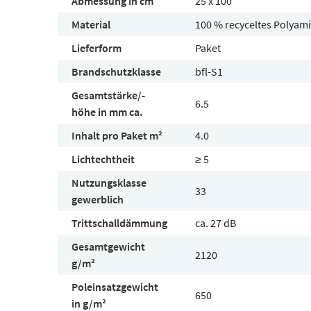
Abmessung in cm
25 x 100
Material
100 % recyceltes Polyam
Lieferform
Paket
Brandschutzklasse
bfl-S1
Gesamtstärke/-
6.5
höhe in mm ca.
Inhalt pro Paket m²
4.0
Lichtechtheit
≥ 5
Nutzungsklasse
33
gewerblich
Trittschalldämmung
ca. 27 dB
Gesamtgewicht
2120
g/m²
Poleinsatzgewicht
650
in g/m²