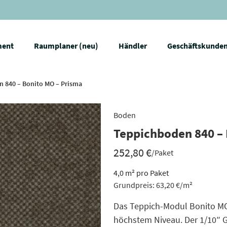
ment
Raumplaner (neu)
Händler
Geschäftskunde
 840 – Bonito MO – Prisma
Boden
Teppichboden 840 – 
252,80
€
/Paket
4,0
m²
pro Paket
Grundpreis:
63,20
€
/
m²
Das Teppich-Modul Bonito MO
höchstem Niveau. Der 1/10″ G