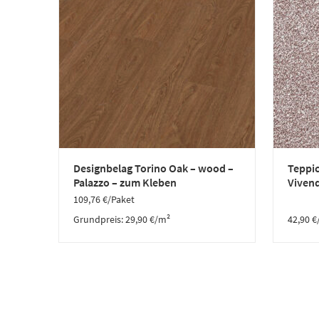
Designbelag Torino Oak – wood –
Teppic
Palazzo – zum Kleben
Vivend
109,76
€
/Paket
Grundpreis:
29,90
€
/
m²
42,90
€