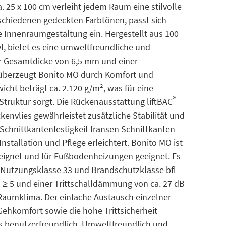
. 25 x 100 cm verleiht jedem Raum eine stilvolle
schiedenen gedeckten Farbtönen, passt sich
 Innenraumgestaltung ein. Hergestellt aus 100
, bietet es eine umweltfreundliche und
er Gesamtdicke von 6,5 mm und einer
überzeugt Bonito MO durch Komfort und
cht beträgt ca. 2.120 g/m², was für eine
®
Struktur sorgt. Die Rückenausstattung liftBAC
envlies gewährleistet zusätzliche Stabilität und
Schnittkantenfestigkeit fransen Schnittkanten
nstallation und Pflege erleichtert. Bonito MO ist
eignet und für Fußbodenheizungen geeignet. Es
r Nutzungsklasse 33 und Brandschutzklasse bfl-
on ≥ 5 und einer Trittschalldämmung von ca. 27 dB
Raumklima. Der einfache Austausch einzelner
hkomfort sowie die hohe Trittsicherheit
 benutzerfreundlich. Umweltfreundlich und