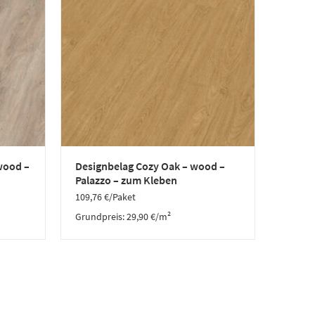
wood –
Designbelag Cozy Oak – wood –
Palazzo – zum Kleben
109,76
€
/Paket
Grundpreis:
29,90
€
/
m²