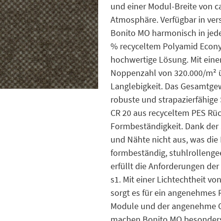
und einer Modul-Breite von ca
Atmosphäre. Verfügbar in ver
Bonito MO harmonisch in jede
% recyceltem Polyamid Econyl
hochwertige Lösung. Mit ein
Noppenzahl von 320.000/m² 
Langlebigkeit. Das Gesamtgewi
robuste und strapazierfähige 
CR 20 aus recyceltem PES Rück
Formbeständigkeit. Dank der 
und Nähte nicht aus, was die I
formbeständig, stuhlrollenge
erfüllt die Anforderungen de
s1. Mit einer Lichtechtheit v
sorgt es für ein angenehmes 
Module und der angenehme Ge
machen Bonito MO besonders