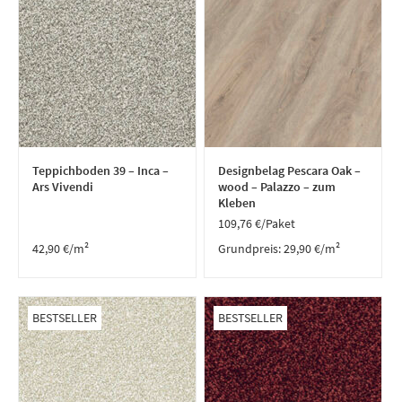
Teppichboden 39 – Inca –
Designbelag Pescara Oak –
Ars Vivendi
wood – Palazzo – zum
Kleben
109,76
€
/Paket
42,90
€
/m²
Grundpreis:
29,90
€
/
m²
BESTSELLER
BESTSELLER