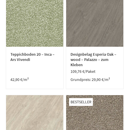
Teppichboden 20 – Inca –
Designbelag Esperia Oak –
Ars Vivendi
wood – Palazzo – zum
Kleben
109,76
€
/Paket
42,90
€
/m²
Grundpreis:
29,90
€
/
m²
BESTSELLER