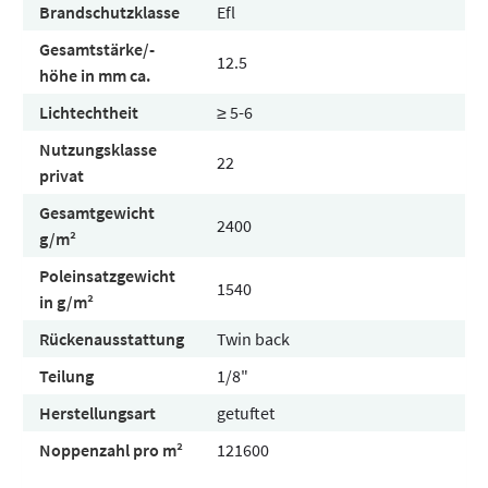
Brandschutzklasse
Efl
Gesamtstärke/-
12.5
höhe in mm ca.
Lichtechtheit
≥ 5-6
Nutzungsklasse
22
privat
Gesamtgewicht
2400
g/m²
Poleinsatzgewicht
1540
in g/m²
Rückenausstattung
Twin back
Teilung
1/8"
Herstellungsart
getuftet
Noppenzahl pro m²
121600