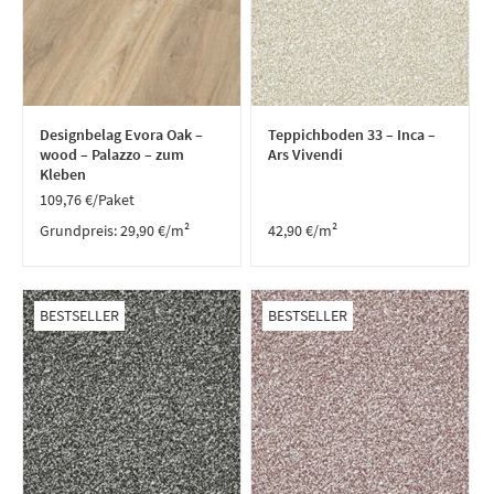
Designbelag Evora Oak –
Teppichboden 33 – Inca –
wood – Palazzo – zum
Ars Vivendi
Kleben
109,76
€
/Paket
Grundpreis:
29,90
€
/
m²
42,90
€
/m²
BESTSELLER
BESTSELLER