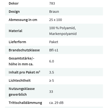
Dekor
783
Design
Braun
Abmessung in cm
25 x 100
100 % Polyamid,
Material
Markenpolyamid
Lieferform
Paket
Brandschutzklasse
Bfl-s1
Gesamtstärke/-
6.0
höhe in mm ca.
Inhalt pro Paket m²
3.5
Lichtechtheit
≥ 5
Nutzungsklasse
33
gewerblich
Trittschalldämmung
ca. 29 dB