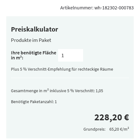
Artikelnummer:
wh-182302-000783
Preiskalkulator
Produkte im Paket
Inhalt
Ihre benötigte Fläche
pro
in m²:
Paket
(versteckt)
Plus 5 % Verschnitt-Empfehlung für rechteckige Räume
Gesamtmenge in m² inklusive 5 % Verschnitt:
Benötigte Paketanzahl:
Grundpreis: