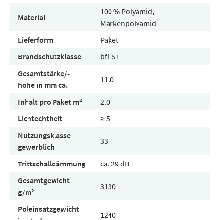
100 % Polyamid,
Material
Markenpolyamid
Lieferform
Paket
Brandschutzklasse
bfl-S1
Gesamtstärke/-
11.0
höhe in mm ca.
Inhalt pro Paket m²
2.0
Lichtechtheit
≥ 5
Nutzungsklasse
33
gewerblich
Trittschalldämmung
ca. 29 dB
Gesamtgewicht
3130
g/m²
Poleinsatzgewicht
1240