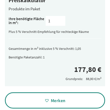
Preiskalkulator
Produkte im Paket
Inhalt
Ihre benötigte Fläche
pro
in m²:
Paket
(versteckt)
Plus 5 % Verschnitt-Empfehlung für rechteckige Räume
Gesamtmenge in m² inklusive 5 % Verschnitt:
Benötigte Paketanzahl:
Grundpreis:
Alternative:
Merken