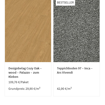
BESTSELLER
Designbelag Cozy Oak –
Teppichboden 97 – Inca –
wood – Palazzo – zum
Ars Vivendi
Kleben
109,76
€
/Paket
Grundpreis:
29,90
€
/
m²
42,90
€
/m²