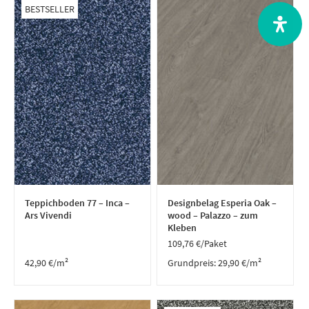
BESTSELLER
Teppichboden 77 – Inca –
Designbelag Esperia Oak –
Ars Vivendi
wood – Palazzo – zum
Kleben
109,76
€
/Paket
42,90
€
/m²
Grundpreis:
29,90
€
/
m²