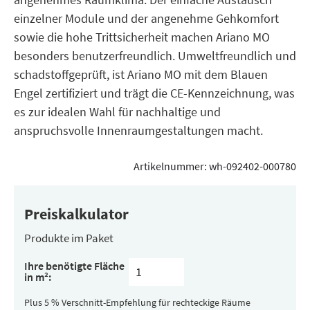
einzelner Module und der angenehme Gehkomfort
sowie die hohe Trittsicherheit machen Ariano MO
besonders benutzerfreundlich. Umweltfreundlich und
schadstoffgeprüft, ist Ariano MO mit dem Blauen
Engel zertifiziert und trägt die CE-Kennzeichnung, was
es zur idealen Wahl für nachhaltige und
anspruchsvolle Innenraumgestaltungen macht.
Artikelnummer:
wh-092402-000780
Preiskalkulator
Produkte im Paket
Inhalt
Ihre benötigte Fläche
pro
in m²:
Paket
(versteckt)
Plus 5 % Verschnitt-Empfehlung für rechteckige Räume