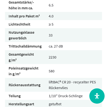
Gesamtstärke/-
6.5
höhe in mm ca.
Inhalt pro Paket m²
4.0
Lichtechtheit
≥ 5
Nutzungsklasse
33
gewerblich
Trittschalldämmung
ca. 27 dB
Gesamtgewicht
2230
g/m²
Poleinsatzgewicht
580
in g/m²
liftBAC® CR 20 - recycelter PES
Rückenausstattung
Rückenvlies
Teilung
1/10" Druck-Schlinge
Herstellungsart
getuftet