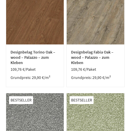
Designbelag Torino Oak –
Designbelag Fabia Oak –
wood – Palazzo – zum
wood – Palazzo – zum
Kleben
Kleben
109,76
€
/Paket
109,76
€
/Paket
Grundpreis:
29,90
€
/
m²
Grundpreis:
29,90
€
/
m²
BESTSELLER
BESTSELLER