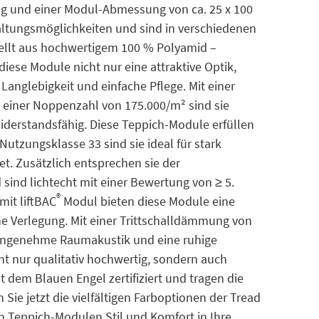
ng und einer Modul-Abmessung von ca. 25 x 100
taltungsmöglichkeiten und sind in verschiedenen
tellt aus hochwertigem 100 % Polyamid –
ese Module nicht nur eine attraktive Optik,
anglebigkeit und einfache Pflege. Mit einer
einer Noppenzahl von 175.000/m² sind sie
widerstandsfähig. Diese Teppich-Module erfüllen
Nutzungsklasse 33 sind sie ideal für stark
et. Zusätzlich entsprechen sie der
sind lichtecht mit einer Bewertung von ≥ 5.
®
it liftBAC
Modul bieten diese Module eine
e Verlegung. Mit einer Trittschalldämmung von
e angenehme Raumakustik und eine ruhige
ht nur qualitativ hochwertig, sondern auch
t dem Blauen Engel zertifiziert und tragen die
ie jetzt die vielfältigen Farboptionen der Tread
n Teppich-Modulen Stil und Komfort in Ihre