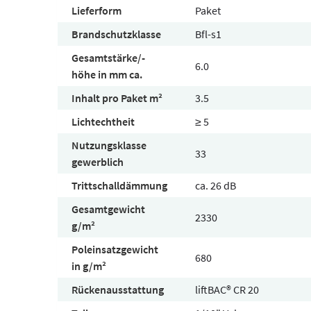
Lieferform
Paket
Brandschutzklasse
Bfl-s1
Gesamtstärke/-
6.0
höhe in mm ca.
Inhalt pro Paket m²
3.5
Lichtechtheit
≥ 5
Nutzungsklasse
33
gewerblich
Trittschalldämmung
ca. 26 dB
Gesamtgewicht
2330
g/m²
Poleinsatzgewicht
680
in g/m²
Rückenausstattung
liftBAC® CR 20