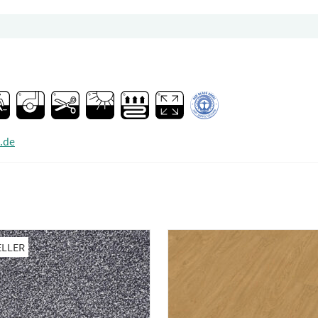
.de
ELLER