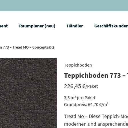
ment
Raumplaner (neu)
Händler
Geschäftskunde
n 773 – Tread MO – Concepta© 2
Teppichboden
Teppichboden 773 –
226,45
€
/Paket
3,5
m²
pro Paket
Grundpreis:
64,70
€
/
m²
Tread Mo – Diese Teppich-Mod
modernen und ansprechenden D