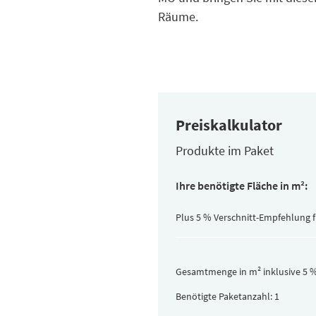
Räume.
Preiskalkulator
Produkte im Paket
Inhalt
Ihre benötigte Fläche in m²:
pro
Paket
(versteckt)
Plus 5 % Verschnitt-Empfehlung 
Gesamtmenge in m² inklusive 5 %
Benötigte Paketanzahl: