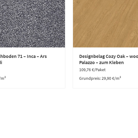
hboden 71 – Inca – Ars
Designbelag Cozy Oak – woo
i
Palazzo – zum Kleben
109,76
€
/Paket
/m²
Grundpreis:
29,90
€
/
m²