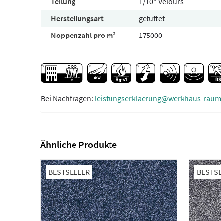
Teilung
1/10" Velours
Herstellungsart
getuftet
Noppenzahl pro m²
175000
Bei Nachfragen:
leistungserklaerung@werkhaus-raum
Ähnliche Produkte
BESTSELLER
BESTS