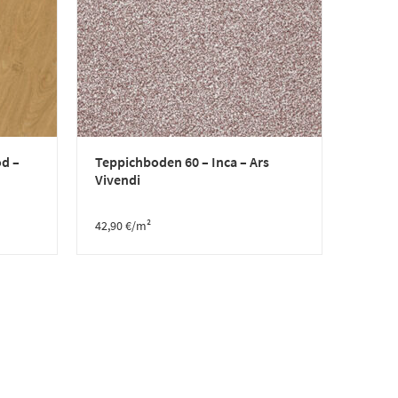
d –
Teppichboden 60 – Inca – Ars
Vivendi
42,90
€
/m²