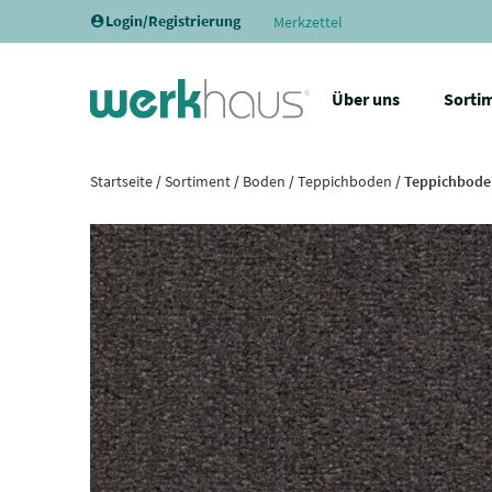
Login/Registrierung
Merkzettel
Über uns
Sorti
Startseite
/
Sortiment
/
Boden
/
Teppichboden
/ Teppichbode