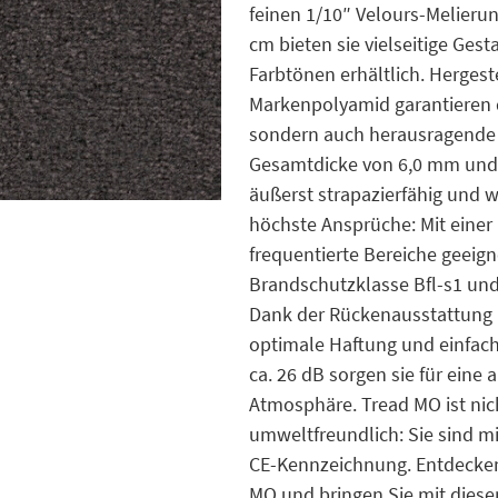
feinen 1/10″ Velours-Melieru
cm bieten sie vielseitige Ges
Farbtönen erhältlich. Herges
Markenpolyamid garantieren di
sondern auch herausragende L
Gesamtdicke von 6,0 mm und 
äußerst strapazierfähig und 
höchste Ansprüche: Mit einer 
frequentierte Bereiche geeign
Brandschutzklasse Bfl-s1 und 
Dank der Rückenausstattung m
optimale Haftung und einfach
ca. 26 dB sorgen sie für ein
Atmosphäre. Tread MO ist nic
umweltfreundlich: Sie sind mi
CE-Kennzeichnung. Entdecken S
MO und bringen Sie mit diese