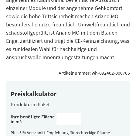
einzelner Module und der angenehme Gehkomfort
sowie die hohe Trittsicherheit machen Ariano MO
besonders benutzerfreundlich. Umweltfreundlich und
schadstoffgeprüft, ist Ariano MO mit dem Blauen
Engel zertifiziert und trägt die CE-Kennzeichnung, was
es zur idealen Wahl für nachhaltige und
anspruchsvolle Innenraumgestaltungen macht.
Artikelnummer:
wh-092402-000765
Preiskalkulator
Produkte im Paket
Inhalt
Ihre benötigte Fläche
pro
in m²:
Paket
(versteckt)
Plus 5 % Verschnitt-Empfehlung für rechteckige Räume