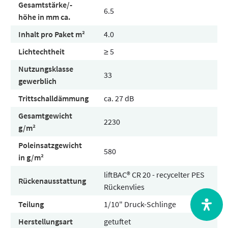
Gesamtstärke/-
6.5
höhe in mm ca.
Inhalt pro Paket m²
4.0
Lichtechtheit
≥ 5
Nutzungsklasse
33
gewerblich
Trittschalldämmung
ca. 27 dB
Gesamtgewicht
2230
g/m²
Poleinsatzgewicht
580
in g/m²
liftBAC® CR 20 - recycelter PES
Rückenausstattung
Rückenvlies
Teilung
1/10" Druck-Schlinge
Herstellungsart
getuftet