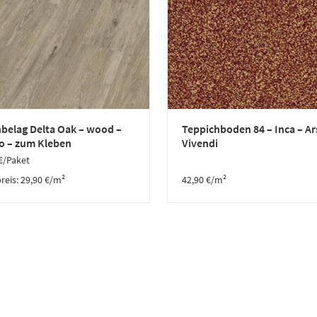
belag Delta Oak – wood –
Teppichboden 84 – Inca – Ar
o – zum Kleben
Vivendi
€
/Paket
reis:
29,90
€
/
m²
42,90
€
/m²