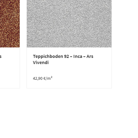
s
Teppichboden 92 – Inca – Ars
Vivendi
42,90
€
/m²