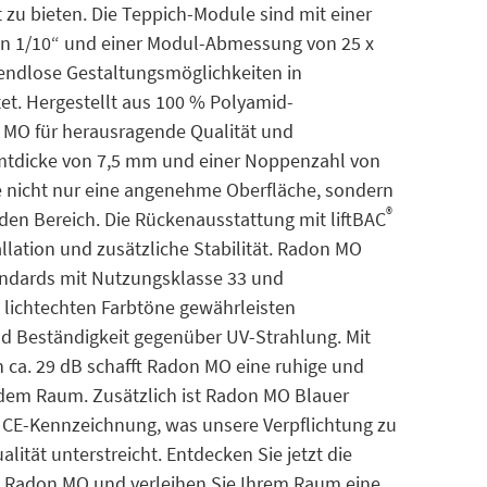
 zu bieten. Die Teppich-Module sind mit einer
von 1/10“ und einer Modul-Abmessung von 25 x
 endlose Gestaltungsmöglichkeiten in
et. Hergestellt aus 100 % Polyamid-
MO für herausragende Qualität und
amtdicke von 7,5 mm und einer Noppenzahl von
e nicht nur eine angenehme Oberfläche, sondern
®
eden Bereich. Die Rückenausstattung mit liftBAC
allation und zusätzliche Stabilität. Radon MO
tandards mit Nutzungsklasse 33 und
e lichtechten Farbtöne gewährleisten
d Beständigkeit gegenüber UV-Strahlung. Mit
 ca. 29 dB schafft Radon MO eine ruhige und
dem Raum. Zusätzlich ist Radon MO Blauer
die CE-Kennzeichnung, was unsere Verpflichtung zu
lität unterstreicht. Entdecken Sie jetzt die
on Radon MO und verleihen Sie Ihrem Raum eine