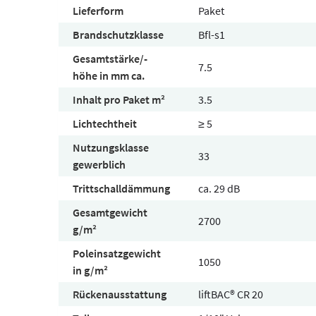
Lieferform
Paket
Brandschutzklasse
Bfl-s1
Gesamtstärke/-
7.5
höhe in mm ca.
Inhalt pro Paket m²
3.5
Lichtechtheit
≥ 5
Nutzungsklasse
33
gewerblich
Trittschalldämmung
ca. 29 dB
Gesamtgewicht
2700
g/m²
Poleinsatzgewicht
1050
in g/m²
Rückenausstattung
liftBAC® CR 20