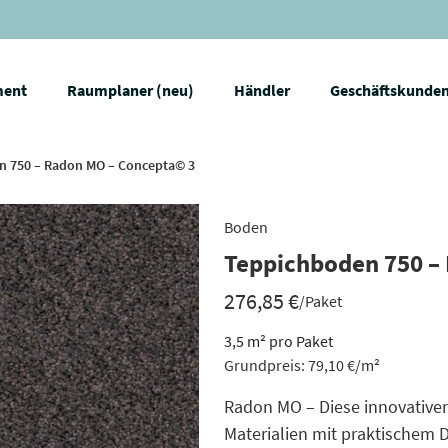
ment
Raumplaner (neu)
Händler
Geschäftskunde
n 750 – Radon MO – Concepta© 3
Boden
Teppichboden 750 –
276,85
€
/Paket
3,5
m²
pro Paket
Grundpreis:
79,10
€
/
m²
Radon MO – Diese innovative
Materialien mit praktischem