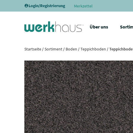
Login/Registrierung
Merkzettel
Über uns
Sorti
Startseite
/
Sortiment
/
Boden
/
Teppichboden
/ Teppichbode