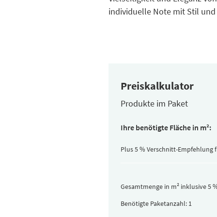
individuelle Note mit Stil und
Preiskalkulator
Produkte im Paket
Inhalt
Ihre benötigte Fläche in m²:
pro
Paket
(versteckt)
Plus 5 % Verschnitt-Empfehlung 
Gesamtmenge in m² inklusive 5 %
Benötigte Paketanzahl: