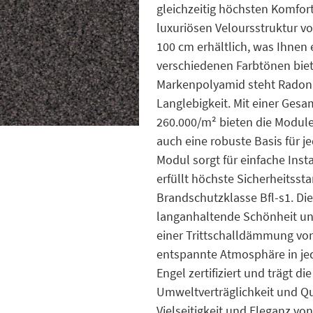
gleichzeitig höchsten Komfort
luxuriösen Veloursstruktur 
100 cm erhältlich, was Ihnen
verschiedenen Farbtönen biet
Markenpolyamid steht Radon 
Langlebigkeit. Mit einer Ges
260.000/m² bieten die Modul
auch eine robuste Basis für j
Modul sorgt für einfache Inst
erfüllt höchste Sicherheitss
Brandschutzklasse Bfl-s1. Di
langanhaltende Schönheit un
einer Trittschalldämmung von
entspannte Atmosphäre in je
Engel zertifiziert und trägt 
Umweltverträglichkeit und Qua
Vielseitigkeit und Eleganz v