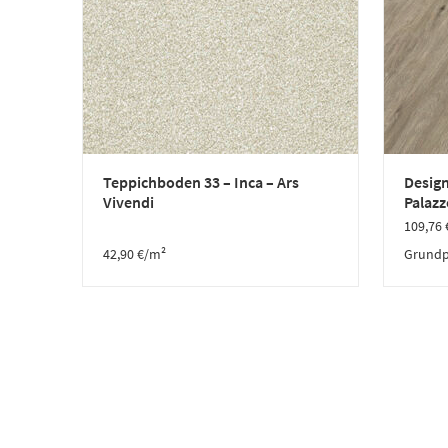
Teppichboden 33 – Inca – Ars
Design
Vivendi
Palazz
109,76
42,90
€
/m²
Grundp