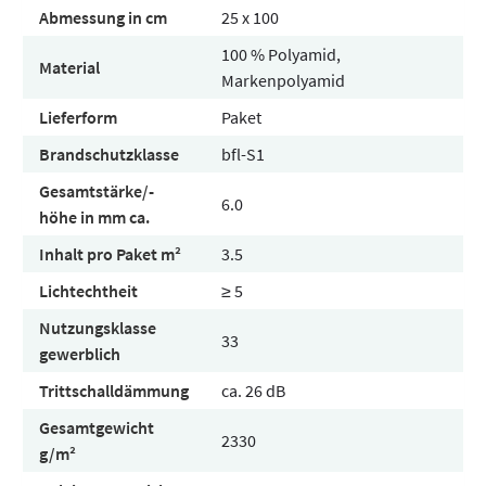
Abmessung in cm
25 x 100
100 % Polyamid,
Material
Markenpolyamid
Lieferform
Paket
Brandschutzklasse
bfl-S1
Gesamtstärke/-
6.0
höhe in mm ca.
Inhalt pro Paket m²
3.5
Lichtechtheit
≥ 5
Nutzungsklasse
33
gewerblich
Trittschalldämmung
ca. 26 dB
Gesamtgewicht
2330
g/m²