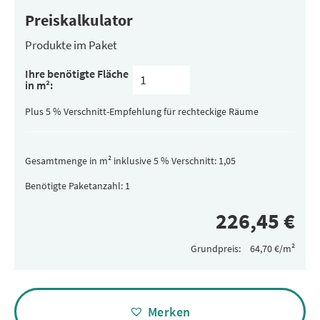
Preiskalkulator
Produkte im Paket
Inhalt
Ihre benötigte Fläche
pro
in m²:
Paket
(versteckt)
Plus 5 % Verschnitt-Empfehlung für rechteckige Räume
Gesamtmenge in m² inklusive 5 % Verschnitt:
Benötigte Paketanzahl:
Grundpreis:
Alternative:
Merken