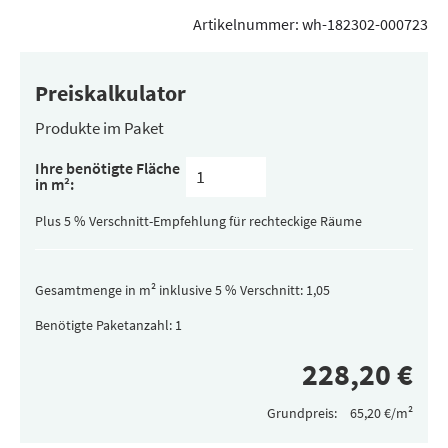
Artikelnummer:
wh-182302-000723
Preiskalkulator
Produkte im Paket
Inhalt
Ihre benötigte Fläche
pro
in m²:
Paket
(versteckt)
Plus 5 % Verschnitt-Empfehlung für rechteckige Räume
Gesamtmenge in m² inklusive 5 % Verschnitt:
Benötigte Paketanzahl:
Grundpreis: