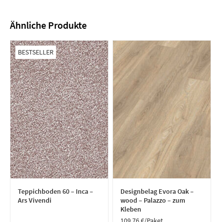
Ähnliche Produkte
BESTSELLER
Teppichboden 60 – Inca –
Designbelag Evora Oak –
Ars Vivendi
wood – Palazzo – zum
Kleben
109,76
€
/Paket