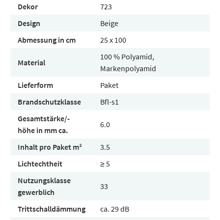
Dekor
723
Design
Beige
Abmessung in cm
25 x 100
100 % Polyamid,
Material
Markenpolyamid
Lieferform
Paket
Brandschutzklasse
Bfl-s1
Gesamtstärke/-
6.0
höhe in mm ca.
Inhalt pro Paket m²
3.5
Lichtechtheit
≥ 5
Nutzungsklasse
33
gewerblich
Trittschalldämmung
ca. 29 dB