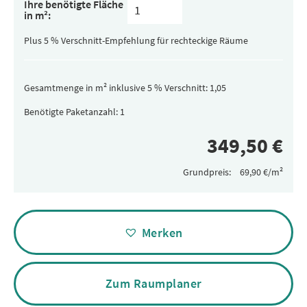
Ihre benötigte Fläche
pro
in m²:
Paket
(versteckt)
Plus 5 % Verschnitt-Empfehlung für rechteckige Räume
Gesamtmenge in m² inklusive 5 % Verschnitt:
Benötigte Paketanzahl:
Grundpreis:
Alternative:
Merken
Zum Raumplaner