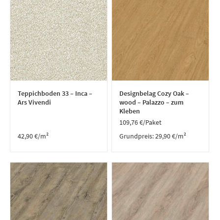
Teppichboden 33 – Inca –
Designbelag Cozy Oak –
Ars Vivendi
wood – Palazzo – zum
Kleben
109,76
€
/Paket
42,90
€
/m²
Grundpreis:
29,90
€
/
m²