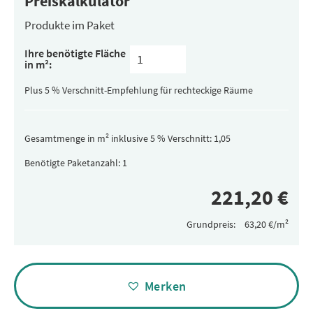
Preiskalkulator
Produkte im Paket
Inhalt
Ihre benötigte Fläche
pro
in m²:
Paket
(versteckt)
Plus 5 % Verschnitt-Empfehlung für rechteckige Räume
Gesamtmenge in m² inklusive 5 % Verschnitt:
Benötigte Paketanzahl:
Grundpreis:
Alternative:
Merken