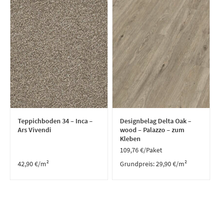
Teppichboden 34 – Inca –
Designbelag Delta Oak –
Ars Vivendi
wood – Palazzo – zum
Kleben
109,76
€
/Paket
42,90
€
/m²
Grundpreis:
29,90
€
/
m²