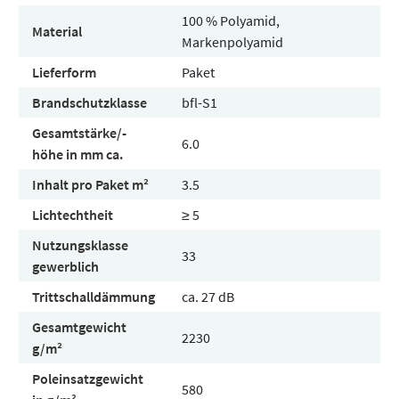
100 % Polyamid,
Material
Markenpolyamid
Lieferform
Paket
Brandschutzklasse
bfl-S1
Gesamtstärke/-
6.0
höhe in mm ca.
Inhalt pro Paket m²
3.5
Lichtechtheit
≥ 5
Nutzungsklasse
33
gewerblich
Trittschalldämmung
ca. 27 dB
Gesamtgewicht
2230
g/m²
Poleinsatzgewicht
580