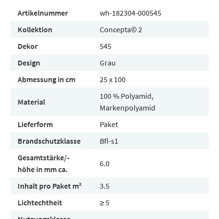
Artikelnummer
wh-182304-000545
Kollektion
Concepta© 2
Dekor
545
Design
Grau
Abmessung in cm
25 x 100
100 % Polyamid,
Material
Markenpolyamid
Lieferform
Paket
Brandschutzklasse
Bfl-s1
Gesamtstärke/-
6.0
höhe in mm ca.
Inhalt pro Paket m²
3.5
Lichtechtheit
≥ 5