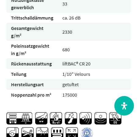
Nutzungsklasse
33
gewerblich
Trittschalldämmung
ca. 26 dB
Gesamtgewicht
2330
g/m²
Poleinsatzgewicht
680
in g/m²
Rückenausstattung
liftBAC® CR 20
Teilung
1/10" Velours
Herstellungsart
getuftet
Noppenzahl pro m²
175000