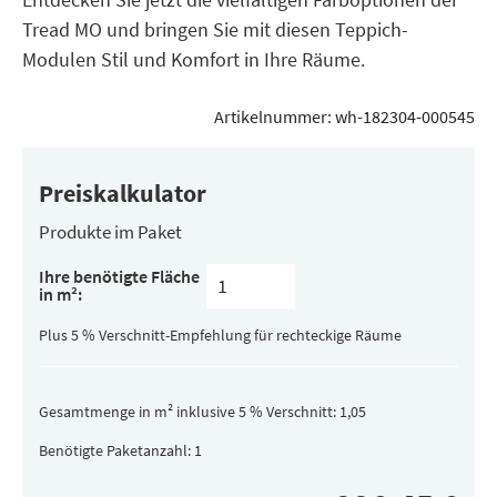
Tread MO und bringen Sie mit diesen Teppich-
Modulen Stil und Komfort in Ihre Räume.
Artikelnummer:
wh-182304-000545
Preiskalkulator
Produkte im Paket
Inhalt
Ihre benötigte Fläche
pro
in m²:
Paket
(versteckt)
Plus 5 % Verschnitt-Empfehlung für rechteckige Räume
Gesamtmenge in m² inklusive 5 % Verschnitt:
Benötigte Paketanzahl: