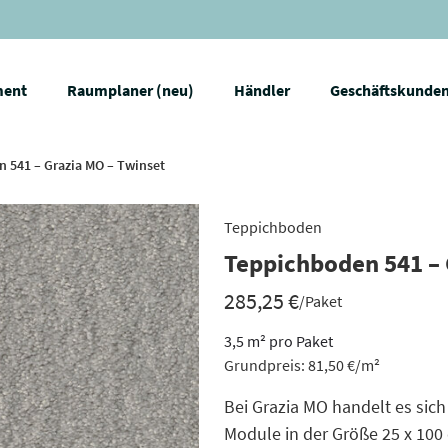
ment
Raumplaner (neu)
Händler
Geschäftskunde
 541 – Grazia MO – Twinset
Teppichboden
Teppichboden 541 – 
285,25
€
/Paket
3,5
m²
pro Paket
Grundpreis:
81,50
€
/
m²
Bei Grazia MO handelt es sic
Module in der Größe 25 x 100 