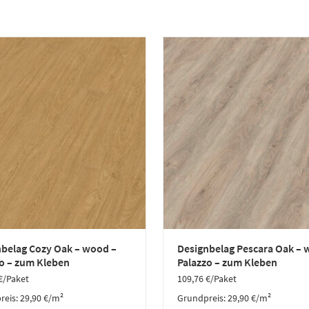
nbelag Cozy Oak – wood –
Designbelag Pescara Oak – 
o – zum Kleben
Palazzo – zum Kleben
€
/Paket
109,76
€
/Paket
reis:
29,90
€
/
m²
Grundpreis:
29,90
€
/
m²