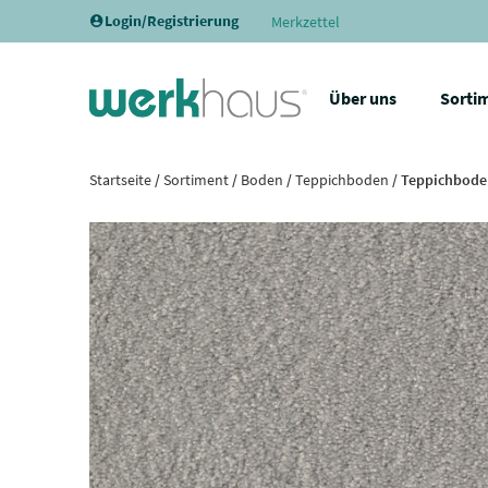
Login/Registrierung
Merkzettel
Über uns
Sorti
Startseite
/
Sortiment
/
Boden
/
Teppichboden
/ Teppichboden