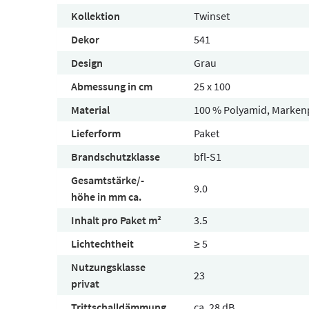
Kollektion
Twinset
Dekor
541
Design
Grau
Abmessung in cm
25 x 100
Material
100 % Polyamid, Marken
Lieferform
Paket
Brandschutzklasse
bfl-S1
Gesamtstärke/-
9.0
höhe in mm ca.
Inhalt pro Paket m²
3.5
Lichtechtheit
≥ 5
Nutzungsklasse
23
privat
Trittschalldämmung
ca. 28 dB