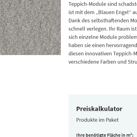
Teppich-Module sind schadstof
ist mit dem „Blauen Engel“ au
Dank des selbsthaftenden Mod
schnell verlegen. Ihr Raum is
sich einzelne Module proble
haben sie einen hervorragende
diesen innovativen Teppich-M
verschiedene Farben und Stru
Preiskalkulator
Produkte im Paket
Inhalt
Ihre benötigte Fläche in m²:
pro