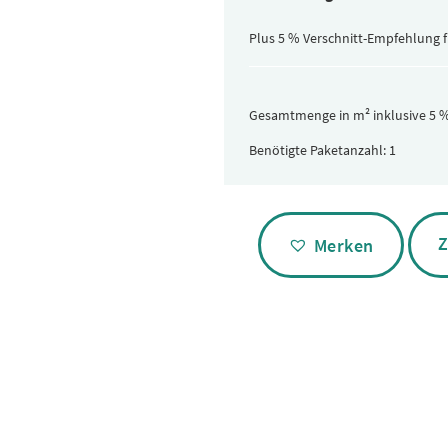
Paket
(versteckt)
Plus 5 % Verschnitt-Empfehlung 
Gesamtmenge in m² inklusive 5 %
Benötigte Paketanzahl:
Alternative:
Z
Merken