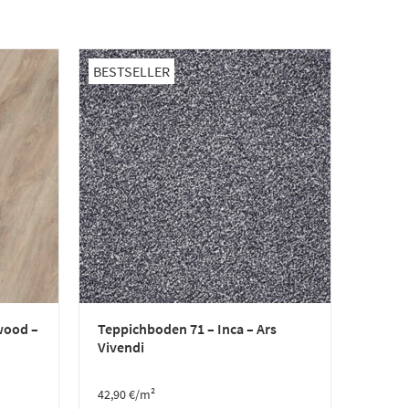
BESTSELLER
wood –
Teppichboden 71 – Inca – Ars
Vivendi
42,90
€
/m²