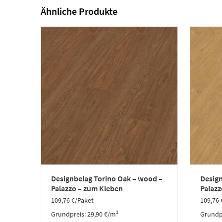
Ähnliche Produkte
Designbelag Torino Oak – wood –
Desig
Palazzo – zum Kleben
Palazz
109,76
€
/Paket
109,76
Grundpreis:
29,90
€
/
m²
Grundp